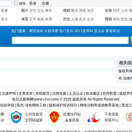
保存
军事
图片
女性
文化
事件
维权
曝光
调查
地方
证券
经济
上市
音乐
体育
文学
探索
奇闻
历史
人物
热点
企业
网游
单机
竞技
热门搜索：
网页游戏
火箭球赛
热门音乐
2011世界杯
亚运会
黄海军演
相关信
版权所
布
法律
|
法律声明
|
文章发布
|
在线留言
|
法律支援
|
人员认证
|
投诉建议
|
合作联盟
|
版权所
哈尔滨新闻网(
www.v1vv.com
) © 2026 版权所有 All Rights Reserved.
信息举报 | 阳光·绿色网络工程 | 版权保护投诉指引 | 网络法制和道德教育基地 | 黑龙