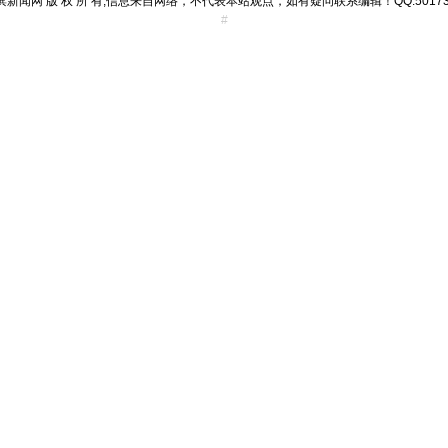
滨新闻网 版 权 所 有,信息来自网络，不代表本站观点，如有疑问联系编辑！QQ:501734
#