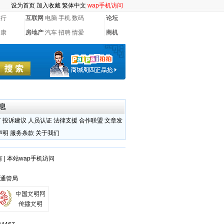
设为首页
加入收藏
繁体中文
wap手机访问
银行
互联网
电脑
手机
数码
论坛
健康
房地产
汽车
招聘
情爱
商机
息
有
投诉建议
人员认证
法律支援
合作联盟
文章发
声明
服务条款
关于我们
有
|
本站wap手机访问
江通管局