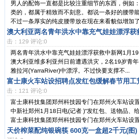
男人的配饰一直都是比较注重细节的东西，例如
类的，都属于精致而不刻意。都说一条好的腰带
不过一条厚实的纯皮腰带放在现在来看貌似增加了一
澳大利亚两名青年洪水中靠充气娃娃漂浮获救
击：129 评论:0
两名青年洪水中靠充气娃娃漂浮获救中新网1月1
澳大利亚维多利亚州日前遭遇洪灾，2名19岁青
雅拉河(YarraRiver)中漂浮。不过快要支撑不...
富士康火车站设招聘点发红包缓解春节用工荒
击：121 评论:0
富士康科技集团郑州科技园专门在郑州火车站设置
中新社郑州1月18日电(记者 )“发红包、送物品、
富士康科技集团郑州科技园专门在郑州火车站设置.
天价榨菜配纯银碗筷 600克一盒超2千元(图)