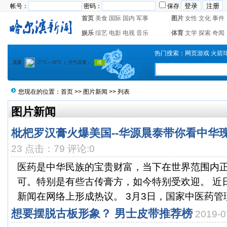
帐号：
密码：
保存
首页
美食
国际
国内
军事
图片
女性
文化
事件
娱乐
综艺
电影
电视
音乐
体育
文学
探索
奇闻
热门搜索：
网页游戏
火箭
您现在的位置：
首页
>>
图片新闻
>> 列表
图片新闻
枇杷罗汉膏火爆美国--华源晨泰带你看中华
23 点击：79 评论:0
医药是中华民族的宝贵财富，当下在世界范围内
可。特别是有些古传膏方，如今特别受欢迎。 近
新闻在网络上形成热议。 3月3日，国家中医药管理
想要摆脱古板形象？ 男士皮带推荐榜
2019-