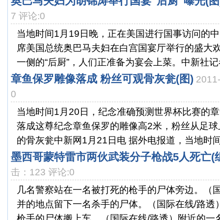
奥巴马夫妇为胡锦涛举行国宴“后厨”曝光(图
7 评论:0
当地时间1月19日晚，正在美国进行国事访问的
席美国总统奥巴马夫妇在白宫国宴厅举行的盛大
一侧的“后厨”，人们正准备为宴会上菜。中新社记者 
章鱼保罗雕像落成 粉丝可观骨灰瓮(图)
2011
0
当地时间1月20日，纪念准确预测世界杯比赛的
落成这尊纪念章鱼保罗的雕像高2米，粉丝从足球
的骨灰瓮中新网1月21日电 据外电报道，当地时间20
墨西哥蒙特雷市两伙武装分子枪战5人死亡(组
击：123 评论:0
几名警察站在一名被打死的枪手的尸体旁边。（国
并的地点留下一名杀手的尸体。（国际在线/路透
枪手的尸体搬上车。（国际在线/路透）附近的一名居