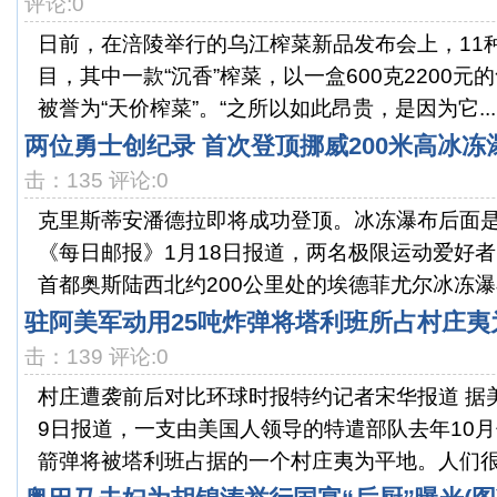
评论:0
日前，在涪陵举行的乌江榨菜新品发布会上，11
目，其中一款“沉香”榨菜，以一盒600克2200
被誉为“天价榨菜”。“之所以如此昂贵，是因为它...
两位勇士创纪录 首次登顶挪威200米高冰冻
击：135 评论:0
克里斯蒂安潘德拉即将成功登顶。冰冻瀑布后面
《每日邮报》1月18日报道，两名极限运动爱好
首都奥斯陆西北约200公里处的埃德菲尤尔冰冻瀑布
驻阿美军动用25吨炸弹将塔利班所占村庄夷
击：139 评论:0
村庄遭袭前后对比环球时报特约记者宋华报道 据
9日报道，一支由美国人领导的特遣部队去年10月
箭弹将被塔利班占据的一个村庄夷为平地。人们很难