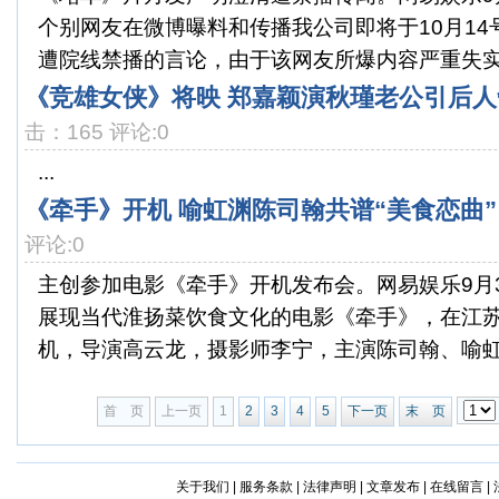
个别网友在微博曝料和传播我公司即将于10月1
遭院线禁播的言论，由于该网友所爆内容严重失实，
《竞雄女侠》将映 郑嘉颖演秋瑾老公引后人
击：165 评论:0
...
《牵手》开机 喻虹渊陈司翰共谱“美食恋曲”
评论:0
主创参加电影《牵手》开机发布会。网易娱乐9月
展现当代淮扬菜饮食文化的电影《牵手》，在江
机，导演高云龙，摄影师李宁，主演陈司翰、喻虹渊
首 页
上一页
1
2
3
4
5
下一页
末 页
关于我们
|
服务条款
|
法律声明
|
文章发布
|
在线留言
|