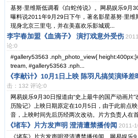
基努·里维斯低调看《白蛇传说》。网易娱乐9月3
曝料说2011年9月29日下午，著名影星基努·里维斯（
现身北京三里屯，并在美嘉欢乐影城观...
李宇春加盟《血滴子》 演打戏意外受伤
201
论:0
#gallery53563 .nph_photo_view{ height:400px;}
tream, #gallery53563 .nph...
《李献计》10月1日上映 陈羽凡搞笑演绎差
击：132 评论:0
网易娱乐9月30日报道由“史上最牛的国产动画片
历险记》上映日期原定在10月5日，由于此前点
音，上映时间先后历经两次改动。片方负责人在首映
《堵车》片方发声明 澄清遭禁播传闻
2011-
《堵车》片方发声明澄清遭禁播传闻。网易娱乐9