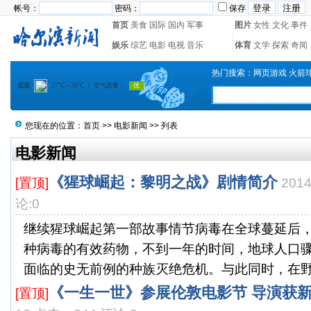
帐号：
密码：
保存
首页
美食
国际
国内
军事
图片
女性
文化
事件
娱乐
综艺
电影
电视
音乐
体育
文学
探索
奇闻
热门搜索：
网页游戏
火箭
您现在的位置：
首页
>>
电影新闻
>> 列表
电影新闻
《猩球崛起：黎明之战》剧情简介
[置顶]
201
论:0
继续猩球崛起第一部故事情节病毒在全球蔓延后
种病毒的有效药物，不到一年的时间，地球人口
面临的史无前例的种族灭绝危机。与此同时，在野外
《一生一世》参展伦敦电影节 导演获
[置顶]