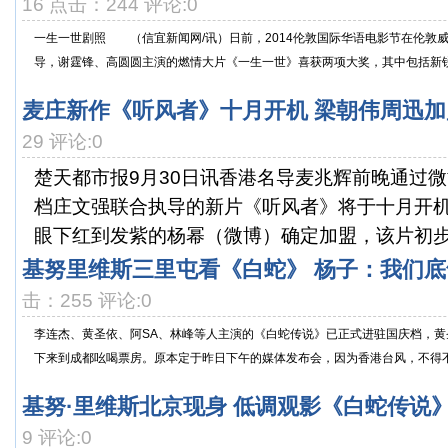
16 点击：244 评论:0
一生一世剧照 （信宜新闻网/讯）日前，2014伦敦国际华语电影节在伦敦
导，谢霆锋、高圆圆主演的燃情大片《一生一世》喜获两项大奖，其中包括新锐女
麦庄新作《听风者》十月开机 梁朝伟周迅加
29 评论:0
楚天都市报9月30日讯香港名导麦兆辉前晚通过
档庄文强联合执导的新片《听风者》将于十月开
眼下红到发紫的杨幂（微博）确定加盟，该片初步定
基努里维斯三里屯看《白蛇》 杨子：我们底
击：255 评论:0
李连杰、黄圣依、阿SA、林峰等人主演的《白蛇传说》已正式进驻国庆档，
下来到成都吆喝票房。原本定于昨日下午的媒体发布会，因为香港台风，不得不推
基努·里维斯北京现身 低调观影《白蛇传说
9 评论:0