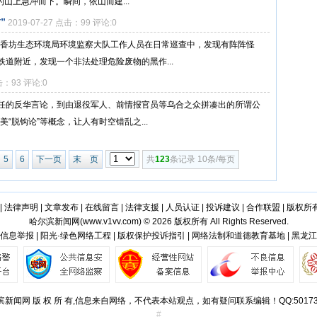
的山上急冲而下。瞬间，依山而建...
”
2019-07-27 点击：99 评论:0
，香坊生态环境局环境监察大队工作人员在日常巡查中，发现有阵阵怪
道附近，发现一个非法处理危险废物的黑作...
点击：93 评论:0
任的反华言论，到由退役军人、前情报官员等乌合之众拼凑出的所谓公
美“脱钩论”等概念，让人有时空错乱之...
5
6
下一页
末 页
共
123
条记录 10条/每页
|
法律声明
|
文章发布
|
在线留言
|
法律支援
|
人员认证
|
投诉建议
|
合作联盟
|
版权所
哈尔滨新闻网(
www.v1vv.com
) © 2026 版权所有 All Rights Reserved.
信息举报 | 阳光·绿色网络工程 | 版权保护投诉指引 | 网络法制和道德教育基地 | 黑龙
滨新闻网 版 权 所 有,信息来自网络，不代表本站观点，如有疑问联系编辑！QQ:501734
#