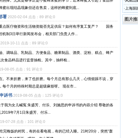
的热捧。尤其是春季正是小蜜蜂采蜜的季节，近来蜂蜜又引起了食品界
·
凤凰山
蜜出现结晶现象但还在售卖，这样的蜂蜜到底...
·
上海踩
部署
2020-02-04 点击：89 评论:0
图片推
？重点医疗物资和生活物资能否充足供应？如何有序复工复产？ 国务
机制3日举行新闻发布会，相关部门负责人作...
2019-10-11 点击：89 评论:0
油、调味品、乳制品、方便食品、糖果制品、酒类、淀粉、糕点、蜂产
批次食品样品进行监督抽检。其中，抽样检...
19-08-05 点击：91 评论:0
在。不来折磨，来了也折磨。每个月总有那么几天，心情烦躁不说，穿
每个月的特殊时期总是超级麻烦呀。 现在市...
申诉书
2019-08-05 点击：125 评论:0
关于我为女儿喊冤 朱盛芳、付乐、刘施思的申诉书的内容介绍 尊敬的各
019年7月1日朱盛芳、付乐...
019-07-28 点击：101 评论:0
吃完晚饭的村民，有的在看电视，有的已经入睡。21时20分，突然“轰