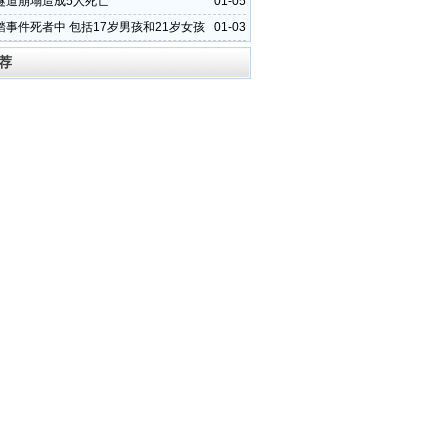
隧道崩塌造成5人死亡
01-05
踏事件死者中 包括17岁男孩和21岁女孩
01-03
荐