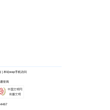
有
|
本站wap手机访问
江通管局
467