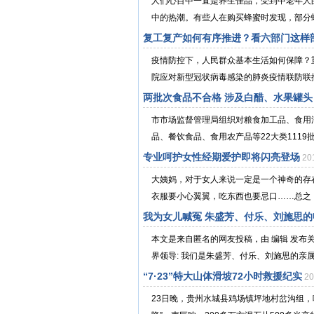
人们心目中一直是养生佳品，受到中老年人
中的热潮。有些人在购买蜂蜜时发现，部分蜂
复工复产如何有序推进？看六部门这样
疫情防控下，人民群众基本生活如何保障
院应对新型冠状病毒感染的肺炎疫情联防联控
两批次食品不合格 涉及白醋、水果罐头
市市场监督管理局组织对粮食加工品、食用
品、餐饮食品、食用农产品等22大类1119
专业呵护女性经期爱护即将闪亮登场
20
大姨妈，对于女人来说一定是一个神奇的存
衣服要小心翼翼，吃东西也要忌口……总之，
我为女儿喊冤 朱盛芳、付乐、刘施思的
本文是来自匿名的网友投稿，由 编辑 发布
界领导: 我们是朱盛芳、付乐、刘施思的亲属,2
“7·23”特大山体滑坡72小时救援纪实
2
23日晚，贵州水城县鸡场镇坪地村岔沟组，