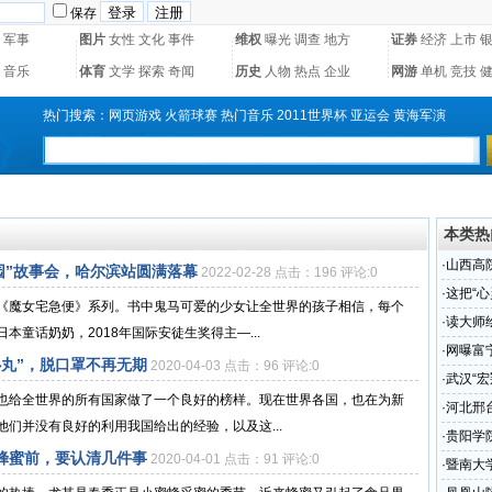
保存
军事
图片
女性
文化
事件
维权
曝光
调查
地方
证券
经济
上市
音乐
体育
文学
探索
奇闻
历史
人物
热点
企业
网游
单机
竞技
热门搜索：
网页游戏
火箭球赛
热门音乐
2011世界杯
亚运会
黄海军演
本类热
·
山西高
园”故事会，哈尔滨站圆满落幕
2022-02-28 点击：196 评论:0
经15年
·
这把“
《魔女宅急便》系列。书中鬼马可爱的少女让全世界的孩子相信，每个
·
读大师
童话奶奶，2018年国际安徒生奖得主—...
会，哈
·
网曝富
心丸”，脱口罩不再无期
2020-04-03 点击：96 评论:0
·
武汉“宏
也给全世界的所有国家做了一个良好的榜样。现在世界各国，也在为新
·
河北邢
们并没有良好的利用我国给出的经验，以及这...
·
贵阳学
蜂蜜前，要认清几件事
2020-04-01 点击：91 评论:0
·
暨南大