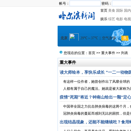
帐号：
密码：
首页
美食
国际
国内
娱乐
综艺
电影
电视
您现在的位置：
首页
>>
重大事件
>> 列表
重大事件
读大师绘本，享快乐成长 “一二一动物
有这样一位作者，她曾创作出了风靡全球的
人都有属于自己的魔法。她就是被大家称为日本
疫情“死期”将近？钟南山给出一颗“定
中国举全国之力抗击肺炎病毒的这两个月，
冠肺炎病毒的蔓延而感到无比的困扰，但是他
出现结晶现象，还能不能继续吃？食用