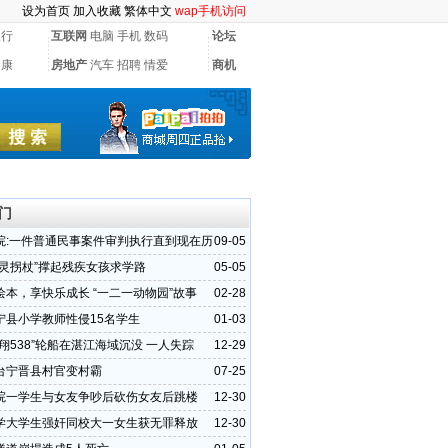
设为首页
加入收藏
繁体中文
wap手机访问
银行
互联网
电脑
手机
数码
论坛
健康
房地产
汽车
招聘
情爱
商机
门
院:一件普通民事案件审判执行直到现在历
09-05
无果
心灵拐杖”撑起残疾女孩求学路
05-05
绘本，享快乐成长 “一二一动物园”故事
02-28
尔滨站圆满落幕
宁县小学教师性侵15名学生
01-03
翔538”轮船在湛江海域沉没 一人失踪
12-29
台宁晋县村官变村霸
07-25
院一学生与女友争吵后砍伤女友后跳楼
12-30
学大学生强奸同校大一女生获无罪释放
12-30