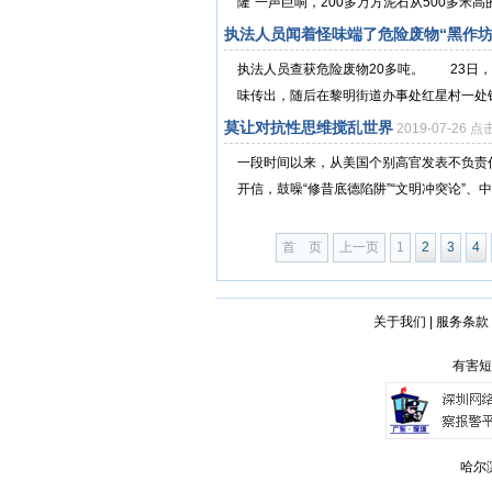
隆”一声巨响，200多万方泥石从500多米高
执法人员闻着怪味端了危险废物“黑作坊
执法人员查获危险废物20多吨。 23日
味传出，随后在黎明街道办事处红星村一处铁
莫让对抗性思维搅乱世界
2019-07-26 
一段时间以来，从美国个别高官发表不负责
开信，鼓噪“修昔底德陷阱”“文明冲突论”、中
首 页
上一页
1
2
3
4
关于我们
|
服务条款
有害短
哈尔