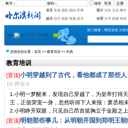
帐号：
密码：
保存
首页
美食
国际
国内
军事
图片
女性
文化
事件
娱乐
综艺
电影
电视
音乐
体育
文学
探索
奇闻
热门搜索：
网页游戏
火箭
您现在的位置：
首页
>>
教育培训
>> 列表
教育培训
小明穿越到了古代，看他都成了那些人
[置顶]
18 评论:0
1.小明一梦醒来，发现自己穿越了，为皇帝打得
王，正值荣宠一身，忽然听得下人来报：萧丞相
2.小明睁开双眼，只见自己昂首挺胸立于金殿之上，
明朝那些事儿：从明朝开国到郑明王朝结
[置顶]