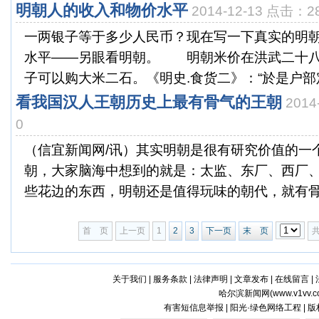
明朝人的收入和物价水平
2014-12-13 点击：2
一两银子等于多少人民币？现在写一下真实的明
水平——另眼看明朝。 明朝米价在洪武二十八
子可以购大米二石。《明史.食货二》：“於是户部定
看我国汉人王朝历史上最有骨气的王朝
2014
0
（信宜新闻网/讯）其实明朝是很有研究价值的一
朝，大家脑海中想到的就是：太监、东厂、西厂
些花边的东西，明朝还是值得玩味的朝代，就有骨气
首 页
上一页
1
2
3
下一页
末 页
关于我们
|
服务条款
|
法律声明
|
文章发布
|
在线留言
|
哈尔滨新闻网(
www.v1vv.
有害短信息举报 | 阳光·绿色网络工程 | 