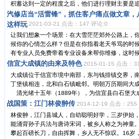
积蓄达到一定的程度之后，他们进行理财主要是追求
汽修店当“活雷锋”，抓住客户痛点做文章，
这样玩
2021-03-21 点击：147 评论:0
让我们想象一个场景：在大雪茫茫郊外公路上，
候你的心情怎么样？但是在你指着老天爷骂的时
有专业人员免费带着专业设备来帮你维修，这时候你
信宜大成镇的由来及特色
2015-01-15 点击：3
大成镇位于信宜市境中南部，东与钱排镇交界，
丁堡镇相连，北和白石镇毗邻。明朝万历期间大
清光绪十五年（1889年），为信宜县白石堡大成甲
战国策：江门林俊翀传
2014-12-19 点击：255
林俊翀，江门县城人，自幼聪明好学，三岁伊始
能涌背孙子兵法与唐诗宋词，被乡人称之为神童。
攀起百磅长刀，自由挥舞，乡人无不惊叹。16岁，翀