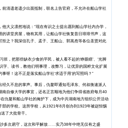
，前清遗老遗少出面抵制，联名上告官府，不允许在船山学社
，他大义凛然地说：“现在有识之士提出愿到船山学社内办学，
用的讲堂房屋，物有其用，让船山学社恢复昔日琅琅书声，这
可拒之？我深信孔子、孟子、王船山、郭嵩焘等各位圣贤对此
习班，把那些缺衣少食的平民，被人看不起的‘睁眼瞎’、‘光脚
们识字、读书，教他们明事理，改弊习，让优异的国粹文化扩展
事呀！这不正是落实船山学社‘求适于用’的写照吗？”
出经久不息的掌声。事后，仇鳌即通知毛泽东、何叔衡速派人
湖南自修大学的事宜，还名正言顺地为他们争得省政府每月40
学在仇鳌和船山学社的掩护下，成为中共湖南地方组织公开活动
部的学校。这所学校，从1921年8月创办到1923年被赵恒惕
输送了大批骨干。
沙多次易守，这次和平解放……实乃38年中绝无仅有之盛