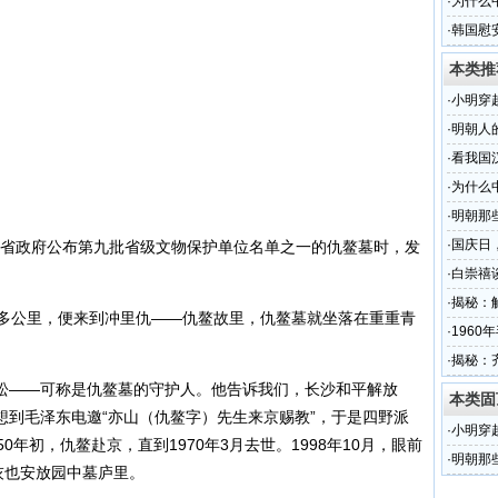
·
为什么
·
韩国慰
本类推
·
小明穿
·
明朝人
·
看我国
·
为什么
·
明朝那
5年
·
国庆日
年初省政府公布第九批省级文物保护单位名单之一的仇鳌墓时，发
·
白崇禧
名
·
揭秘：
0多公里，便来到冲里仇——仇鳌故里，仇鳌墓就坐落在重重青
·
196
·
揭秘：
松——可称是仇鳌墓的守护人。他告诉我们，长沙和平解放
本类固
想到毛泽东电邀“亦山（仇鳌字）先生来京赐教”，于是四野派
·
小明穿
0年初，仇鳌赴京，直到1970年3月去世。1998年10月，眼前
·
明朝那
灰也安放园中墓庐里。
5年