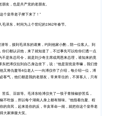
老朋友，也是共产党的老朋友。
这个皇帝老子撵下来了！”
毛泽东，时间为上个世纪的1962年春节。
、程潜等，接到毛泽东的请柬，约到他家小酌，陪一位客人。到
，你们都认识他，来了就知道了，不过事先可以给你们透一点
为不是朱总司令，就是刘少奇主席或周恩来总理，谁知来的竟
泽东把溥仪拉到自己身边坐下，说：“他是宣统皇帝嘛，我们曾
”他又将仇鳌等4位老人一一向溥仪作了介绍，每介绍一位，溥
不必客气，他们都是我的老朋友，常来常往的，不算客人，只有
、苦瓜、豆豉等。毛泽东给溥仪夹了一筷子青辣椒炒苦瓜，
辣椒不吃饭，所以每个湖南人身上都有辣味。”他指着仇鳌、程
做你的良民，起来造你的反，辛亥革命一闹，就把你这个皇帝老
逗得大家捧腹大笑。