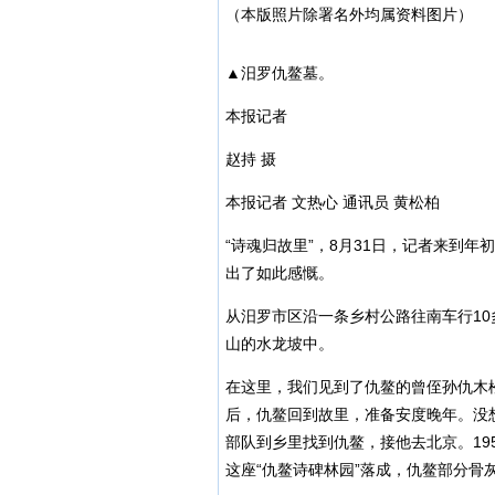
（本版照片除署名外均属资料图片）
▲汨罗仇鳌墓。
本报记者
赵持 摄
本报记者 文热心 通讯员 黄松柏
“诗魂归故里”，8月31日，记者来到
出了如此感慨。
从汨罗市区沿一条乡村公路往南车行1
山的水龙坡中。
在这里，我们见到了仇鳌的曾侄孙仇木
后，仇鳌回到故里，准备安度晚年。没
部队到乡里找到仇鳌，接他去北京。195
这座“仇鳌诗碑林园”落成，仇鳌部分骨