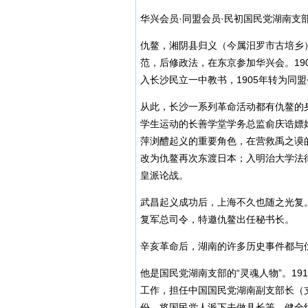
华兴会员·同盟会员·民初国民党湖南支部
仇鳌，湘阴县归义（今属汨罗市古培乡）
范，后修政法，在东京参加华兴会。19
入长沙民立一中教书，1905年转为同
从此，长沙一系列革命活动都有仇鳌的
学生运动的长善学堂学务总监俞庆诰嫖
萍浏醴起义的重要角色，在营救禹之谟
改为仇鳌再次东渡日本；入明治大学法
皇派论战。
武昌起义成功后，上海不久也随之光复
复军总司令，特邀仇鳌出任秘书长。
辛亥革命后，湖南的许多历史事件都与
他是国民党湖南支部的“灵魂人物”。1
工作，担任中国国民党湖南副支部长（
份，将国民党人派下去做县长等，健全