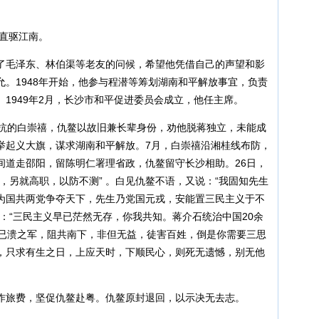
军直驱江南。
了毛泽东、林伯渠等老友的问候，希望他凭借自己的声望和影
。1948年开始，他参与程潜等筹划湖南和平解放事宜，负责
1949年2月，长沙市和平促进委员会成立，他任主席。
顽抗的白崇禧，仇鳌以故旧兼长辈身份，劝他脱蒋独立，未能成
举起义大旗，谋求湖南和平解放。7月，白崇禧沿湘桂线布防，
间道走邵阳，留陈明仁署理省政，仇鳌留守长沙相助。26日，
，另就高职，以防不测” 。白见仇鳌不语，又说：“我固知先生
为国共两党争夺天下，先生乃党国元戎，安能置三民主义于不
：“三民主义早已茫然无存，你我共知。蒋介石统治中国20余
万已溃之军，阻共南下，非但无益，徒害百姓，倒是你需要三思
，只求有生之日，上应天时，下顺民心，则死无遗憾，别无他
作旅费，坚促仇鳌赴粤。仇鳌原封退回，以示决无去志。