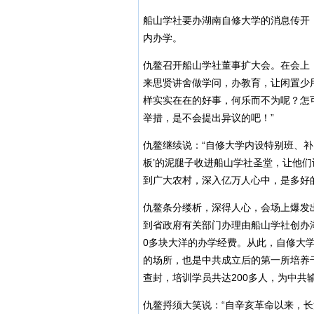
船山学社要办湖南自修大学的消息传开
内办学。
仇鳌召开船山学社董事扩大会。在会上
来思贤讲舍做学问，办教育，让闲置少
样实实在在的好事，何乐而不为呢？怎
举措，是不会提出异议的吧！”
仇鳌继续说：“自修大学内设特别班、补
板’的泥腿子收进船山学社圣堂，让他
到广大农村，深入亿万人心中，是多好的
仇鳌条分缕析，深得人心，会场上爆发
到省政府有关部门办理由船山学社创办
0多块大洋的办学经费。从此，自修大
的场所，也是中共成立后的第一所培养干
查封，培训学员共达200多人，为中共
仇鳌捋须大笑说：“自辛亥革命以来，长