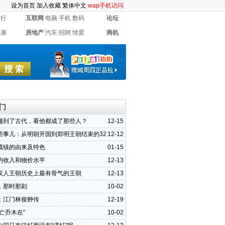
设为首页
加入收藏
繁体中文
wap手机访问
银行
互联网
电脑
手机
数码
论坛
健康
房地产
汽车
招聘
情爱
商机
门
越到了古代，看他都成了那些人？
12-15
些事儿：从明朝开国到郑明王朝结束的32
12-12
成镇的由来及特色
01-15
的收入和物价水平
12-13
汉人王朝历史上最有骨气的王朝
12-13
，那时那刻
10-02
：江门林俊翀传
12-19
亡乔木在”
10-02