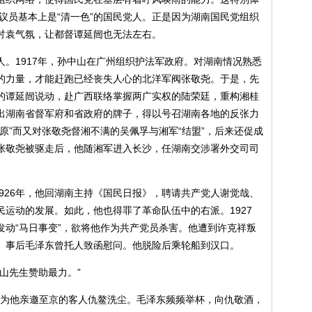
的议员基本上是“清一色”的国民党人。正是因为湖南国民党组织
讨袁气氛，让都督谭延闿也无法左右。
线人。1917年，孙中山在广州组织护法军政府。对湖南情况熟悉
的力量，才能赶跑已经丧失人心的北洋军阀张敬尧。于是，先
的谭延闿说动，赴广西联络掌握两广实权的陆荣廷，重构湘桂
出湖南省督军府和省政府的牌子，得以号召湖南各地的反张力
原”而又对张敬尧督湘不满的吴佩孚与湘军“结盟”，后来还促成
张敬尧被驱走后，他随湘军进入长沙，任湖南交涉署外交司司
1926年，他回湖南主持《国民日报》，聘请共产党人谢觉哉、
运动的发展。如此，他也得罪了革命队伍中的右派。1927
发动“马日事变”，欲将他作为共产党员杀害。他遭到许克祥叛
。事后毛泽东曾托人致函慰问。他脱险后乘轮船到汉口。
山先生赞助最力。”
宴，为他亲邀至京的客人仇鳌洗尘。毛泽东频频举杯，向仇敬酒，