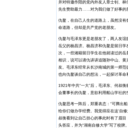
并对特邀作陪的党内外友人章士钊、林
先生赞助最力……对为我们做了好事的
仇鳌，在自己人生的道路上，虽然没有
命道路，但却是共产党的老朋友。
仇鳌与毛泽东更是老朋友了，两人友谊
岳父的杨昌济。杨昌济和仇鳌是留日学友
次，一些湘籍留日学生在他就读过的岳
相识，说可以请仇讲讲追随孙中山、黄
友。毛泽东经常从长沙南城的第一师范
也向仇鳌谈自己的想法，一起探讨革命
1921年中共“一大”后，毛泽东、何
会董事长的仇鳌，意欲利用船山学社的
仇鳌思考一阵后，郑重表态：“可腾出
给你们做办学经费。我觉得应在这‘自修
叔衡看到让自己担心的事此时有了眉目
头答应，并为“湖南自修大学”写了校牌