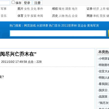
保存
军事
图片
女性
文化
事件
维权
曝光
调查
地方
证券
经济
上市
音乐
体育
文学
探索
奇闻
历史
人物
热点
企业
网游
单机
竞技
热门搜索：
网页游戏
火箭球赛
热门音乐
2011世界杯
亚运会
黄海军演
本类热
“阅尽兴亡乔木在”
·
小明穿
011/10/2 17:49:58 点击：
228
·
明朝那
5年
·
信宜大
谈?
·
明朝人
·
看我国
·
国庆日
·
战国策
·
“阅尽兴