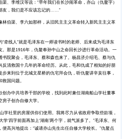
伯渠、李维汉等说：“早年我们在长沙闹革命，亦山（仇鳌字）
朋友，我们是不应该忘记的……”
像林伯渠、李六如那样，从旧民主主义革命转入新民主主义革
的“牵线人”就是毛泽东在一师读书时的老师、后来成为毛泽东
。那是1916年，仇鳌奉孙中山之命回长沙进行革命活动。一
麓书院聚会，毛泽东、蔡和森也来了。杨昌济介绍毛、蔡与仇
兴反清救国十几年的革命经历。从此，毛和仇成了相知的好朋
徒步来到位于北城文星桥的仇宅拜会仇，听仇鳌讲辛亥往事，
和救国问题。
叔衡欲创办中共培养干部的学校，找到此时兼任湖南船山学社董事
空房子创办自修大学。
船山学社里的房屋供你们使用。我将尽力从省政府争取些款项，
大学’四字前面再加上‘湖南’两个字，就气派多了。”毛泽东、何
，便高兴地提出：“诚请亦山先生出任自修大学校长。”仇鳌点
。