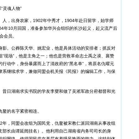
“灵魂人物”
人，出身农家，1902年中秀才，1904年赴日留学，始学师
04年10月回国，准备参加华兴会组织的长沙起义，起义流产后
盟会会员。
身影。公葬陈天华、姚宏业，他是具体活动的安排者；抓反对
娼“现场”，他是主角之一；他也是营救革命志士禹之谟、襄赞
的行动中，身份暴露而上了清政府的“黑名单”，将原名仇曜元
律系继续求学，兼做同盟会机关报《民报》的编辑工作，与保
。昔日湖南求实书院的学友李燮和做了吴淞军政分府都督和光
仇鳌的名字紧密相连。
912年，同盟会改组为国民党，仇鳌被宋教仁派回湖南从事改组
支部长由谭延闿挂名）。他利用自己湖南省内务司司长的身
组织网络，使得国民党在基层有着呼风唤雨的能力。这特别体