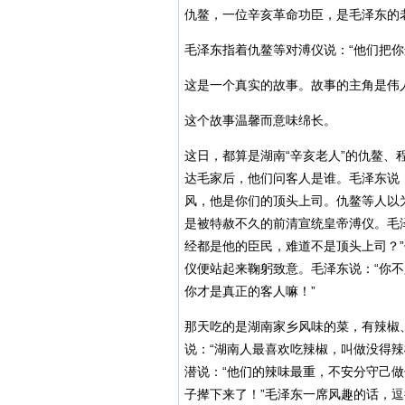
仇鳌，一位辛亥革命功臣，是毛泽东的
毛泽东指着仇鳌等对溥仪说：“他们把你
这是一个真实的故事。故事的主角是伟人
这个故事温馨而意味绵长。
这日，都算是湖南“辛亥老人”的仇鳌
达毛家后，他们问客人是谁。毛泽东说
风，他是你们的顶头上司。仇鳌等人以
是被特赦不久的前清宣统皇帝溥仪。毛
经都是他的臣民，难道不是顶头上司？
仪便站起来鞠躬致意。毛泽东说：“你
你才是真正的客人嘛！”
那天吃的是湖南家乡风味的菜，有辣椒
说：“湖南人最喜欢吃辣椒，叫做没得
潜说：“他们的辣味最重，不安分守己
子撵下来了！”毛泽东一席风趣的话，