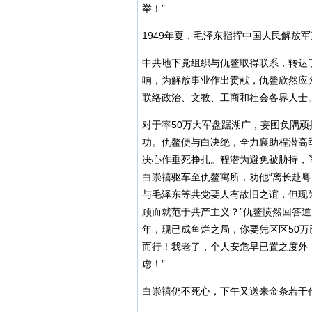
举！”
1949年夏，毛泽东指挥中国人民解放
中共地下党组织与仇鳌取得联系，转达
响，为解放事业作出贡献，仇鳌欣然应允
联络政治、文教、工商和社会各界人士。
对于率50万大军盘踞湖广，妄图负隅
功。仇鳌便与白决绝，全力襄助程潜高
决心作垂死挣扎。程潜为避免被胁持，
白崇禧驱车至仇鳌寓所，劝他“离长赴粤
与毛泽东等共党要人有故旧之谊，但现
顾而就范于共产主义？”仇鳌愤然回答道
年，现已成鱼烂之局，你要凭区区50
而行！我老了，个人安危早已置之度外
虑！”
白崇禧仍不死心，下午又送来金条若干