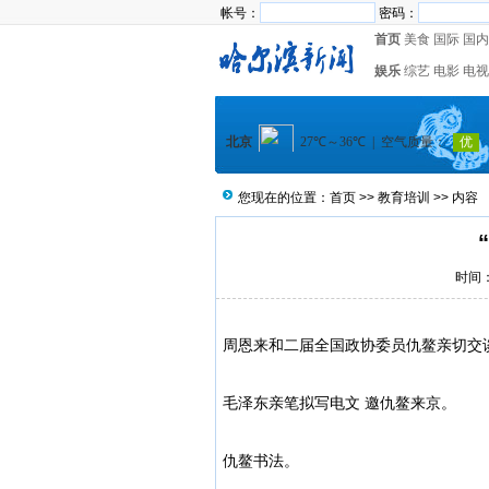
帐号：
密码：
首页
美食
国际
国内
娱乐
综艺
电影
电视
您现在的位置：
首页
>>
教育培训
>> 内容
时间：2
周恩来和二届全国政协委员仇鳌亲切交
毛泽东亲笔拟写电文 邀仇鳌来京。
仇鳌书法。