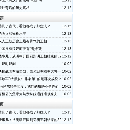
中国只有汉奸而没有“满奸”呢
12-13
安妇背后的历史真相
12-12
荐
越到了古代，看他都成了那些人？
12-15
的收入和物价水平
12-13
汉人王朝历史上最有骨气的王朝
12-13
中国只有汉奸而没有“满奸”呢
12-13
些事儿：从明朝开国到郑明王朝结束的32
12-12
，那时那刻
10-02
谈抗战国军游击战：击毙日军陆军大将一
10-02
解放军9大败仗中排名第1的是哪次战役？
10-02
0年毛泽东转告印度：我们的威胁不是你们
10-02
齐桓公的父亲为与亲妹妹通奸虐杀妹夫
10-02
顶
越到了古代，看他都成了那些人？
12-15
些事儿：从明朝开国到郑明王朝结束的32
12-12