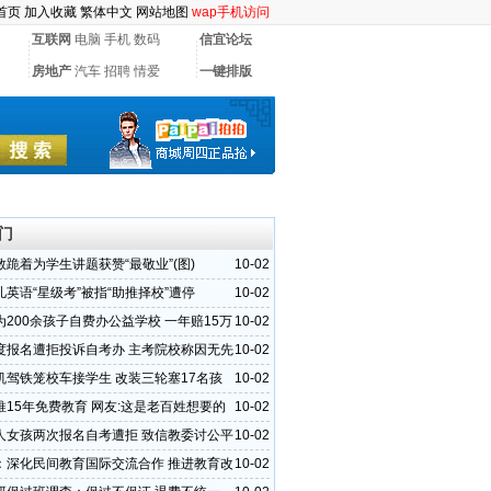
首页
加入收藏
繁体中文
网站地图
wap手机访问
互联网
电脑
手机
数码
信宜论坛
房地产
汽车
招聘
情爱
一键排版
门
跪着为学生讲题获赞“最敬业”(图)
10-02
英语“星级考”被指“助推择校”遭停
10-02
为200余孩子自费办公益学校 一年赔15万
10-02
度报名遭拒投诉自考办 主考院校称因无先
10-02
机驾铁笼校车接学生 改装三轮塞17名孩
10-02
推15年免费教育 网友:这是老百姓想要的
10-02
人女孩两次报名自考遭拒 致信教委讨公平
10-02
：深化民间教育国际交流合作 推进教育改
10-02