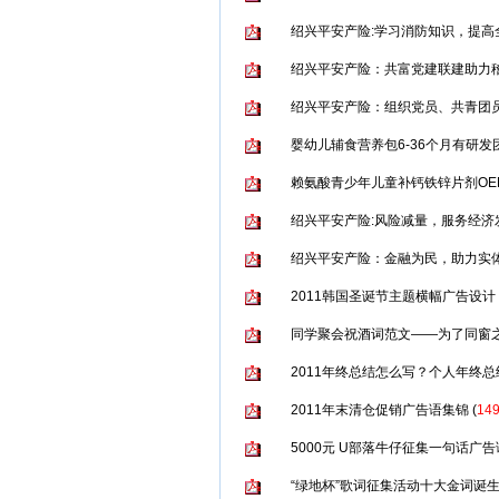
绍兴平安产险:学习消防知识，提高
绍兴平安产险：共富党建联建助力
绍兴平安产险：组织党员、共青团
婴幼儿辅食营养包6-36个月有研发
赖氨酸青少年儿童补钙铁锌片剂OE
绍兴平安产险:风险减量，服务经济
绍兴平安产险：金融为民，助力实体
2011韩国圣诞节主题横幅广告设计
同学聚会祝酒词范文——为了同窗
2011年终总结怎么写？个人年终
2011年末清仓促销广告语集锦
(
14
5000元 U部落牛仔征集一句话广告
“绿地杯”歌词征集活动十大金词诞