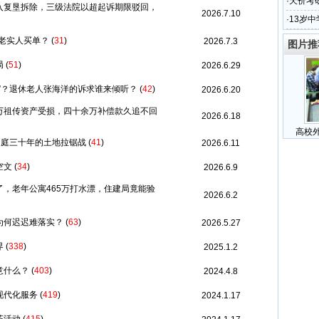
革
·
天价考
入复垦拆除，三级法院以超起诉期限驳回，
2026.7.10
·
13岁
为老实人买单？
(
31
)
2026.7.3
图片推
局
(
51
)
2026.6.29
”？退休老人张海洋的诉求谁来倾听？
(
42
)
2026.6.20
万祖传资产受损，四十余万补偿款久追不回
2026.6.18
高校
家庭三十年的土地拉锯战
(
41
)
2026.6.11
空文
(
34
)
2026.6.9
，老年公寓465万打水漂，住建局竟能验
2026.6.2
为何迟迟难落实？
(
63
)
2026.5.27
界
(
338
)
2025.1.2
意什么？
(
403
)
2024.4.8
现代化服务
(
419
)
2024.1.17