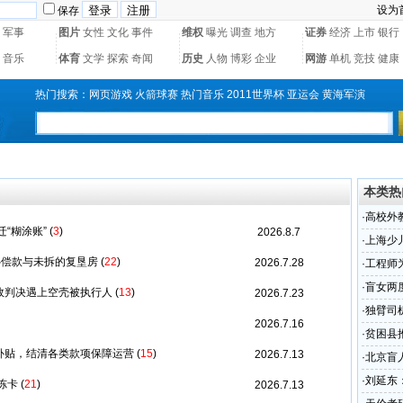
设为
保存
军事
图片
女性
文化
事件
维权
曝光
调查
地方
证券
经济
上市
银行
音乐
体育
文学
探索
奇闻
历史
人物
博彩
企业
网游
单机
竞技
健康
热门搜索：
网页游戏
火箭球赛
热门音乐
2011世界杯
亚运会
黄海军演
本类热
·
高校外教
“糊涂账”
(
3
)
2026.8.7
·
上海少儿
补偿款与未拆的复垦房
(
22
)
2026.7.28
·
工程师
·
盲女两
效判决遇上空壳被执行人
(
13
)
2026.7.23
例
·
独臂司
2026.7.16
子
·
贫困县
补贴，结清各类款项保障运营
(
15
)
2026.7.13
秀
·
北京盲
·
刘延东
冻卡
(
21
)
2026.7.13