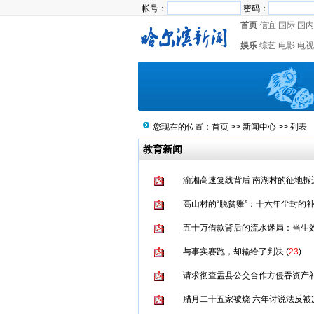
帐号：
密码：
首页
信宜
国际
国内
娱乐
综艺
电影
电视
您现在的位置：
首页
>>
新闻中心
>> 列表
教育新闻
渝湘高速复线背后 南湖村的征地拆迁
高山村的“脱贫账”：十六年尘封的
五十万借款背后的流水迷局：当生
与事实赛跑，却输给了判决
(
23
)
请求彻查盂县公交合作方侵吞资产
腊月二十五家被烧 六年讨说法反被