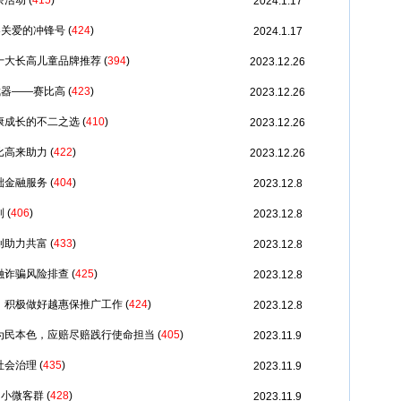
茶活动
(
415
)
2024.1.17
冬关爱的冲锋号
(
424
)
2024.1.17
十大长高儿童品牌推荐
(
394
)
2023.12.26
武器——赛比高
(
423
)
2023.12.26
康成长的不二之选
(
410
)
2023.12.26
比高来助力
(
422
)
2023.12.26
础金融服务
(
404
)
2023.12.8
制
(
406
)
2023.12.8
创助力共富
(
433
)
2023.12.8
融诈骗风险排查
(
425
)
2023.12.8
，积极做好越惠保推广工作
(
424
)
2023.12.8
为民本色，应赔尽赔践行使命担当
(
405
)
2023.11.9
社会治理
(
435
)
2023.11.9
力小微客群
(
428
)
2023.11.9