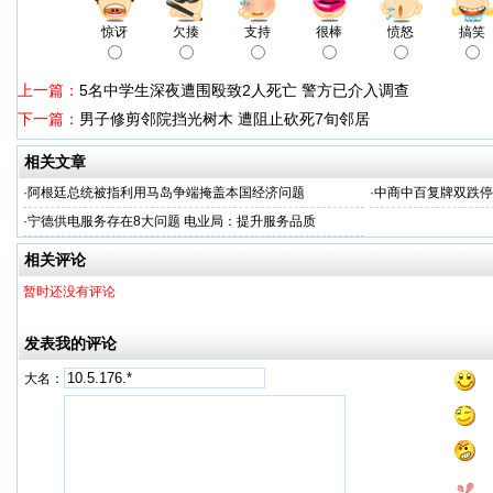
惊讶
欠揍
支持
很棒
愤怒
搞笑
上一篇：
5名中学生深夜遭围殴致2人死亡 警方已介入调查
下一篇：
男子修剪邻院挡光树木 遭阻止砍死7旬邻居
相关文章
·
阿根廷总统被指利用马岛争端掩盖本国经济问题
·
中商中百复牌双跌停
·
宁德供电服务存在8大问题 电业局：提升服务品质
相关评论
暂时还没有评论
发表我的评论
大名：