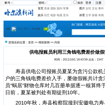
帐号：
密码：
保存
首页
美食
国际
国内
军事
图片
女性
文化
事件
娱乐
综艺
电影
电视
音乐
体育
文学
探索
奇闻
热门搜索：
网页游戏
火箭
您现在的位置：
首页
>>
维权新闻
>> 内容
供电报账员利用三角钱电费差价做假
时间：2011/10/1 19:43:59 点击：
1547
寿县供电公司报账员夏某为贪污公款机
户的三角钱电费差价入手，屡做假账共计贪
员“蜗居”财物仓库对几百册单据逐一核算终
日前，夏某被判处有期徒刑10年。
2010年秋，寿县检察院接到安徽电力寿