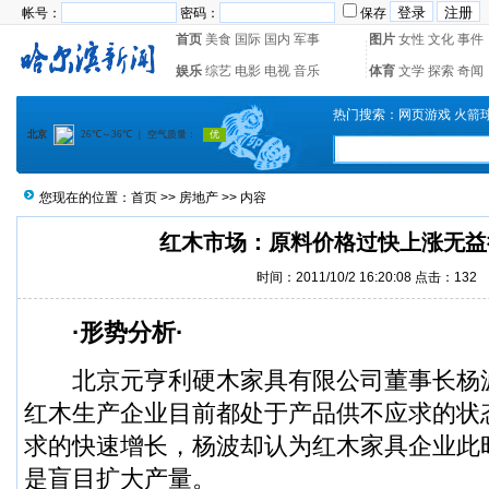
帐号：
密码：
保存
首页
美食
国际
国内
军事
图片
女性
文化
事件
娱乐
综艺
电影
电视
音乐
体育
文学
探索
奇闻
热门搜索：
网页游戏
火箭
您现在的位置：
首页
>>
房地产
>> 内容
红木市场：原料价格过快上涨无益
时间：2011/10/2 16:20:08 点击：
132
·形势分析·
北京元亨利硬木家具有限公司董事长杨
红木生产企业目前都处于产品供不应求的状
求的快速增长，杨波却认为红木家具企业此
是盲目扩大产量。