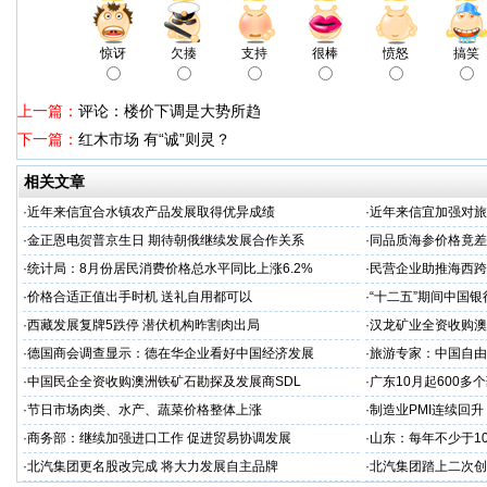
惊讶
欠揍
支持
很棒
愤怒
搞笑
上一篇：
评论：楼价下调是大势所趋
下一篇：
红木市场 有“诚”则灵？
相关文章
·
近年来信宜合水镇农产品发展取得优异成绩
·
近年来信宜加强对旅游
·
金正恩电贺普京生日 期待朝俄继续发展合作关系
·
同品质海参价格竟差
·
统计局：8月份居民消费价格总水平同比上涨6.2%
·
民营企业助推海西跨
·
价格合适正值出手时机 送礼自用都可以
·
“十二五”期间中国
·
西藏发展复牌5跌停 潜伏机构昨割肉出局
·
汉龙矿业全资收购澳
·
德国商会调查显示：德在华企业看好中国经济发展
·
旅游专家：中国自由
·
中国民企全资收购澳洲铁矿石勘探及发展商SDL
·
广东10月起600多
·
节日市场肉类、水产、蔬菜价格整体上涨
·
制造业PMI连续回
·
商务部：继续加强进口工作 促进贸易协调发展
·
山东：每年不少于1
·
北汽集团更名股改完成 将大力发展自主品牌
·
北汽集团踏上二次创