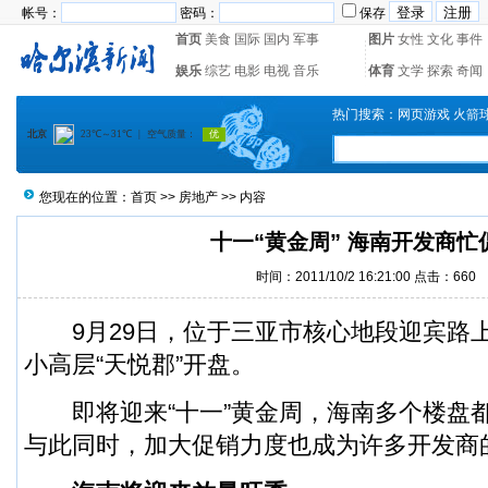
帐号：
密码：
保存
首页
美食
国际
国内
军事
图片
女性
文化
事件
娱乐
综艺
电影
电视
音乐
体育
文学
探索
奇闻
热门搜索：
网页游戏
火箭
您现在的位置：
首页
>>
房地产
>> 内容
十一“黄金周” 海南开发商忙
时间：2011/10/2 16:21:00 点击：
660
9月29日，位于三亚市核心地段迎宾路上
小高层“天悦郡”开盘。
即将迎来“十一”黄金周，海南多个楼盘
与此同时，加大促销力度也成为许多开发商