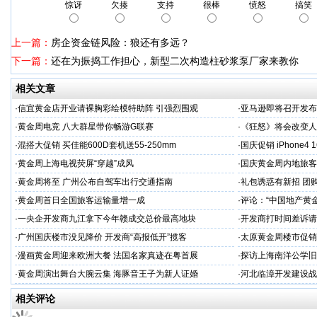
惊讶
欠揍
支持
很棒
愤怒
搞笑
上一篇：
房企资金链风险：狼还有多远？
下一篇：
还在为振捣工作担心，新型二次构造柱砂浆泵厂家来教你
相关文章
·
信宜黄金店开业请裸胸彩绘模特助阵 引强烈围观
·
亚马逊即将召开发布会
·
黄金周电竞 八大群星带你畅游G联赛
·
《狂怒》将会改变人
·
混搭大促销 买佳能600D套机送55-250mm
·
国庆促销 iPhone4
·
黄金周上海电视荧屏“穿越”成风
·
国庆黄金周内地旅客
·
黄金周将至 广州公布自驾车出行交通指南
·
礼包诱惑有新招 团
·
黄金周首日全国旅客运输量增一成
·
评论：“中国地产黄
·
一央企开发商九江拿下今年赣成交总价最高地块
·
开发商打时间差诉请
·
广州国庆楼市没见降价 开发商“高报低开”揽客
·
太原黄金周楼市促销
·
漫画黄金周迎来欧洲大餐 法国名家真迹在粤首展
·
探访上海南洋公学旧
·
黄金周演出舞台大腕云集 海豚音王子为新人证婚
·
河北临漳开发建设战
相关评论