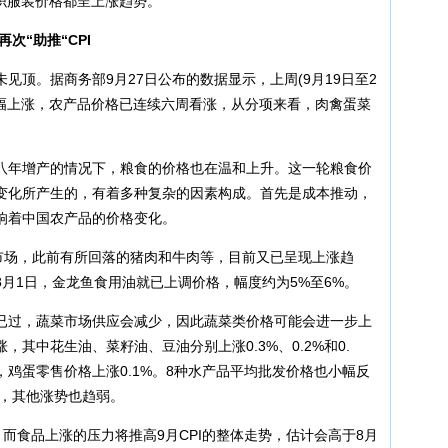
纺织服装价格都呈上涨趋势。”
次“助推“CPI
。据商务部9月27日公布的数据显示，上周(9月19日至2
小幅上涨，农产品价格已连续六周看涨，从分项来看，肉禽蛋菜
年增产的情况下，粮食的价格也在温和上升。这一轮粮食价
变化所产生的，有着多种复杂的因素构成。首先是成本推动，
响着中国农产品的价格变化。
场，此前有所回落的猪肉和牛肉等，目前又已呈现上涨趋
月1日，金龙鱼食用油就已上调价格，幅度约为5%至6%。
过，蔬菜市场供应会减少，因此蔬菜类价格可能会进一步上
其中花生油、菜籽油、豆油分别上涨0.3%、0.2%和0.
2%，鸡蛋零售价格上涨0.1%。8种水产品平均批发价格也小幅反
%，其他涨势也趋弱。
食品上涨的压力将推高9月CPI的整体走势，估计会高于8月