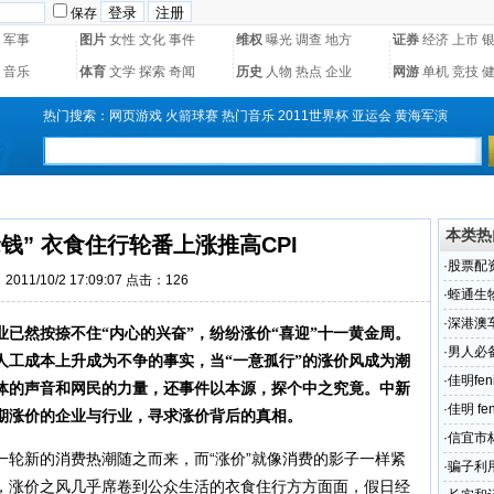
保存
军事
图片
女性
文化
事件
维权
曝光
调查
地方
证券
经济
上市
音乐
体育
文学
探索
奇闻
历史
人物
热点
企业
网游
单机
竞技
热门搜索：
网页游戏
火箭球赛
热门音乐
2011世界杯
亚运会
黄海军演
本类热
钱” 衣食住行轮番上涨推高CPI
·
股票配
011/10/2 17:09:07 点击：
126
·
蛭通生
·
深港澳
已然按捺不住“内心的兴奋”，纷纷涨价“喜迎”十一黄金周。
馈活动
·
男人必
人工成本上升成为不争的事实，当“一意孤行”的涨价风成为潮
·
佳明fe
体的声音和网民的力量，还事件以本源，探个中之究竟。中新
·
佳明 fe
期涨价的企业与行业，寻求涨价背后的真相。
·
信宜市林
一轮新的消费热潮随之而来，而“涨价”就像消费的影子一样紧
·
骗子利
，涨价之风几乎席卷到公众生活的衣食住行方方面面，假日经