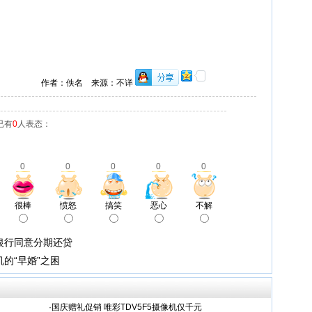
作者：佚名 来源：不详
已有
0
人表态：
0
0
0
0
0
很棒
愤怒
搞笑
恶心
不解
银行同意分期还贷
的“早婚”之困
·
国庆赠礼促销 唯彩TDV5F5摄像机仅千元