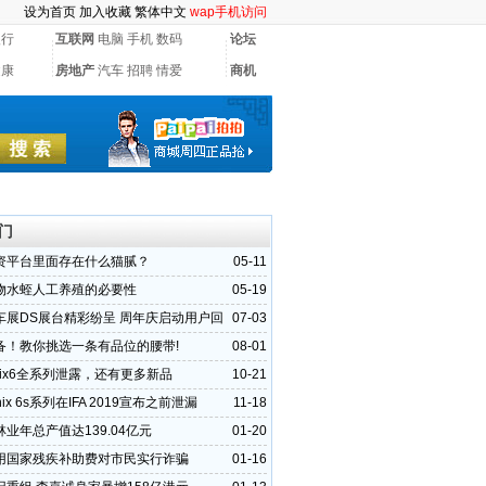
设为首页
加入收藏
繁体中文
wap手机访问
银行
互联网
电脑
手机
数码
论坛
健康
房地产
汽车
招聘
情爱
商机
门
资平台里面存在什么猫腻？
05-11
物水蛭人工养殖的必要性
05-19
车展DS展台精彩纷呈 周年庆启动用户回
07-03
备！教你挑选一条有品位的腰带!
08-01
nix6全系列泄露，还有更多新品
10-21
nix 6s系列在IFA 2019宣布之前泄漏
11-18
业年总产值达139.04亿元
01-20
用国家残疾补助费对市民实行诈骗
01-16