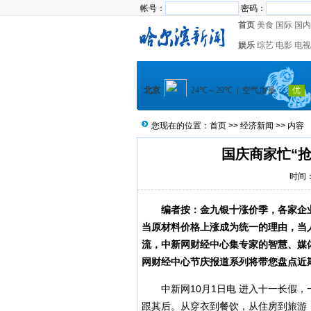
帐号：
密码：
首页
美食
国际
国内
娱乐
综艺
电影
电视
您现在的位置：
首页
>>
经济新闻
>> 内容
国庆商家忙“抢
时间：2
编者按：金九银十涨价季，各家企业
当原材料价格上涨成为统一的理由，当
流，中新网财经中心集专家的智慧、媒
网财经中心节庆报道系列将带您盘点近
中新网10月1日电 进入十一长假，
跟其后。从穿衣到餐饮，从住房到旅游