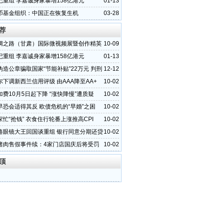
记重组 李嘉诚身家暴增158亿港元
01-13
币基金组织：中国正在恢复生机
03-28
荐
绸之路（甘肃）国际微视频展暨创作精英
10-09
，十月中旬将在甘肃举行
记重组 李嘉诚身家暴增158亿港元
01-13
伪造公章骗取国家“节能补贴”22万元 判刑
12-12
尔下调新西兰信用评级 由AAA降至AA+
10-02
费10月5日起下降 “涨快降慢”遭质疑
10-02
早恐会适得其反 欧债危机的“早婚”之困
10-02
忙“抢钱” 衣食住行轮番上涨推高CPI
10-02
路眼镜大王回国谈重组 银行同意分期还贷
10-02
猪肉售假事件续：4家门店国庆后将受罚
10-02
顶