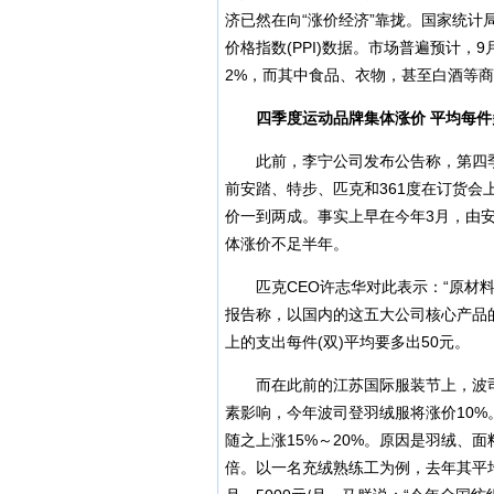
济已然在向“涨价经济”靠拢。国家统计局
价格指数(PPI)数据。市场普遍预计，9
2%，而其中食品、衣物，甚至白酒等商
四季度运动品牌集体涨价 平均每件
此前，李宁公司发布公告称，第四季度公
前安踏、特步、匹克和361度在订货
价一到两成。事实上早在今年3月，由
体涨价不足半年。
匹克CEO许志华对此表示：“原材料
报告称，以国内的这五大公司核心产品的
上的支出每件(双)平均要多出50元。
而在此前的江苏国际服装节上，波司
素影响，今年波司登羽绒服将涨价10
随之上涨15%～20%。原因是羽绒、
倍。以一名充绒熟练工为例，去年其平均工资