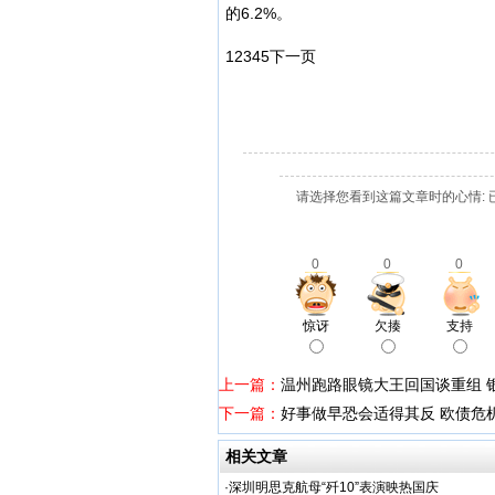
的6.2%。
1
2
3
4
5
下一页
请选择您看到这篇文章时的心情: 
0
0
0
惊讶
欠揍
支持
上一篇：
温州跑路眼镜大王回国谈重组 
下一篇：
好事做早恐会适得其反 欧债危机
相关文章
·
深圳明思克航母“歼10”表演映热国庆