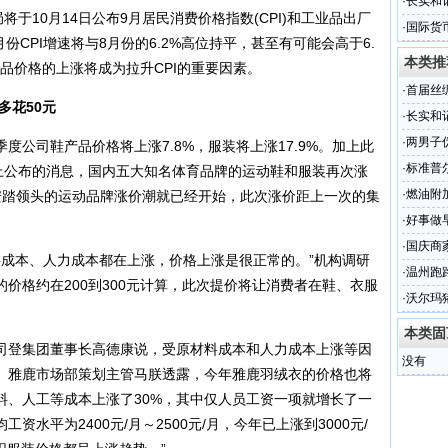
·
长实和
将于10月14日公布9月居民消费价格指数(CPI)和工业品出厂
·
国际货
月份CPI增速将与8月份的6.2%高位持平，甚至有可能会高于6.
本类推
品价格的上涨将成为拉升CPI的重要因素。
·
首届丝
多花50元
挑战赛
·
长实和
·
两男子
司鞋产品价格将上涨7.8%，服装将上涨17.9%。加上此
3年
·
标准普
会上公布的消息，国内五大知名体育品牌的运动鞋和服装再次涨
·
燃油附加
安踏领头的运动品牌涨价潮就已经开始，此次涨价距上一次的集
·
好事做
·
国庆商家
成本、人力成本都在上涨，价格上涨是很正常的。”机构调研
·
温州跑
价格约在200到300元计算，此次提价将让消费者在鞋、衣服
·
沃尔玛
本类固
登集团董事长高德康说，受原材料成本和人力成本上涨等因
没有
%。雅鹿市场部策划主管马朕透露，今年雅鹿羽绒衣的价格也将
面料、人工等成本上涨了30%，其中仅人员工资一项就增长了一
水平为2400元/月～2500元/月，今年已上涨到3000元/