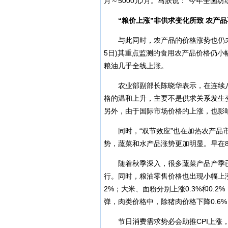
月～5000元/月。马朕说：“今年全国
“粮价上涨”非供求变化所致 农产品再
与此同时，农产品的价格涨势也仍未见顶
5日)其重点监测的食用农产品价格仍
粮油几乎全线上涨。
农业部副部长陈晓华表示，在连续八
格的温和上升，主要不是供求关系发生
另外，由于国际市场价格的上涨，也影
同时，“双节效应”也在加热农产品市
势，蔬菜和水产品涨势更加明显。早在8
随着秋季深入，很多蔬菜产品产季已
行。同时，粮油零售价格也出现小幅上涨，
2%；大米、面粉分别上涨0.3%和0.
弹，肉类价格中，除猪肉价格下降0.6
节日消费需求势必会助推CPI上涨，而