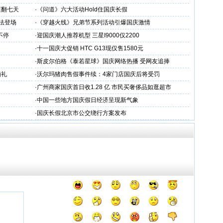
爽翻七天
·
《问道》六大活动Hold住国庆长假
法登场
·
《穿越火线》兄弟节系列活动引爆国庆激情
不停
·
迎国庆潮人推荐机型 三星I9000仅2200
·
十一国庆大促销 HTC G13现仅售1580元
·
斯皮尔伯格《泰若星球》国庆网络热播 受网友追捧
婚礼
·
沃尔玛猪肉售假事件续：4家门店国庆后将受罚
·
广州商家国庆首日收1.28 亿 市民买奢侈品如逛超市
·
中国一些地方国庆假日经济呈现新气象
·
国庆长假北京市公交绕行方案发布