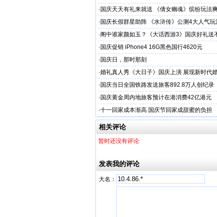
·
国庆天天有礼来就送 《倩女幽魂》缤纷玩法
·
国庆长假群星助阵 《水浒传》公测4大人气玩
·
阁中谁家颜如玉？《大话西游3》国庆好礼送
·
国庆促销 iPhone4 16G黑色国行4620元
·
国庆日，那时那刻
·
婚礼真人秀《大日子》国庆上演 展现新时代
·
国庆当日全国铁路发送旅客892.8万人创纪录
·
国庆黄金周内地旅客预计在港消费42亿港元
·
十一回家成本渐高 国庆节回家成甜蜜的负担
相关评论
暂时还没有评论
发表我的评论
大名：