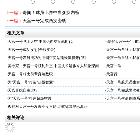
上一篇：
奇闻！球员比赛中当众换内裤
下一篇：
天宫一号完成两次变轨
相关文章
·
天宫一号飞上太空 中国迈向空间站时代
·
揭秘“天宫一号”：
·
天宫一号成功发射(全程实录)
·
天宫一号自述：我在
·
天宫一号发射成功为中国空间站建设赢得开门红
·
天宫一号自述：我在
·
美专家：天宫一号顺利升空 中国技术进步令人印象深刻
·
天宫一号
·
天宫一号相比前辈身兼数职
·
天宫行
·
为“天宫一号”打造“超级智囊”
·
天宫一号航天员生命
·
天宫开始自主运行
·
天宫一号完成两次变
·
为“天宫一号”打造超级智囊
·
天宫一号生命保障系
·
教授对天宫一号发表不良言论 北航称其早已离职
相关评论