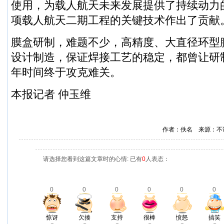
使用，为载人航天未来发展提供了持续动力
项载人航天二期工程的关键技术作出了贡献
膜盒研制，难题不少，高精度、大直径环型
设计制造，保证焊接工艺的稳定，都曾让研
年时间终于攻克难关。
本报记者 仲玉维
作者：佚名 来源：不
请选择您看到这篇文章时的心情: 已有
0
人表态：
0
0
0
0
0
0
惊讶
欠揍
支持
很棒
愤怒
搞笑