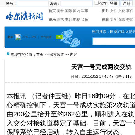
帐号：
密码：
保存
首页
美食
国际
国内
军事
图片
女性
文化
事件
娱乐
综艺
电影
电视
音乐
体育
文学
探索
奇闻
热门搜索：
网页游戏
火箭
您现在的位置：
首页
>>
探索频道
>> 内容
天宫一号完成两次变轨
时间：2011/10/2 17:45:47 点击：
119
本报讯 （记者仲玉维）昨日16时09分，在
心精确控制下，天宫一号成功实施第2次轨
由200公里抬升至约362公里，顺利进入在
入交会对接轨道奠定了基础。目前，天宫一
保障系统已经启动，转入自主运行状态。