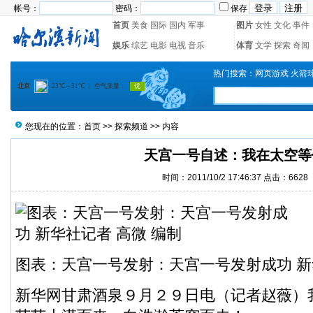
帐号：
密码：
保存
首页
美食
国际
国内
军事
图片
女性
文化
事件
娱乐
综艺
电影
电视
音乐
体育
文学
探索
奇闻
热门搜索：
网页游戏
火箭
您现在的位置：
首页
>>
探索频道
>> 内容
天宫一号自述：我在太空等
时间：2011/10/2 17:46:37 点击：
6628
图表：天宫一号发射：天宫一号发射成功 新
新华网甘肃酒泉９月２９日电（记者赵薇）