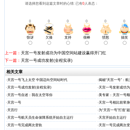
请选择您看到这篇文章时的心情: 已有
0
人表态：
0
0
0
0
0
0
惊讶
欠揍
支持
很棒
愤怒
搞笑
上一篇：
天宫一号发射成功为中国空间站建设赢得开门红
下一篇：
天宫一号成功发射(全程实录)
相关文章
·
天宫一号飞上太空 中国迈向空间站时代
·
揭秘“天宫一号”：
·
天宫一号成功发射(全程实录)
·
天宫一号发射成功为
·
天宫一号自述：我在太空等你
·
美专家：天宫一号顺
·
天宫一号
·
天宫一号相比前辈身
·
天宫行
·
为“天宫一号”打造“
·
天宫一号航天员生命保障系统开始自主运行
·
天宫开始自主运行
·
天宫一号完成两次变轨
·
天宫一号完成两次变