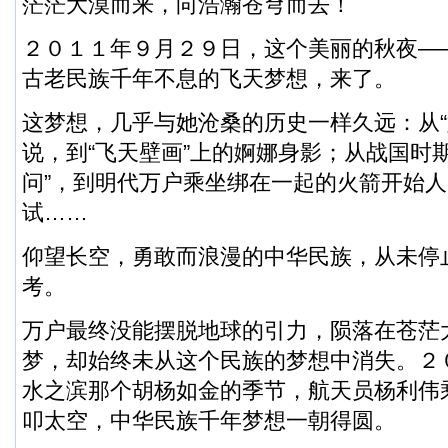
茫茫大漠而来，向浩瀚苍穹而去！
２０１１年９月２９日，这个美丽的秋夜—
古老民族千年不息的飞天梦想，来了。
这梦想，几乎与她沧桑的历史一样久远：从“
说，到“飞天壁画”上的婀娜身影；从战国时
问”，到明代万户乘坐绑在一起的火箭开始
试……
仰望长空，勇敢而浪漫的中华民族，从未停
考。
万户最终没能摆脱地球的引力，陨落在苍茫
梦，却始终未从这个民族的梦想中消失。２
水之滨那个胡杨如金的季节，航天员杨利伟
叩太空，中华民族千年梦想一朝得圆。