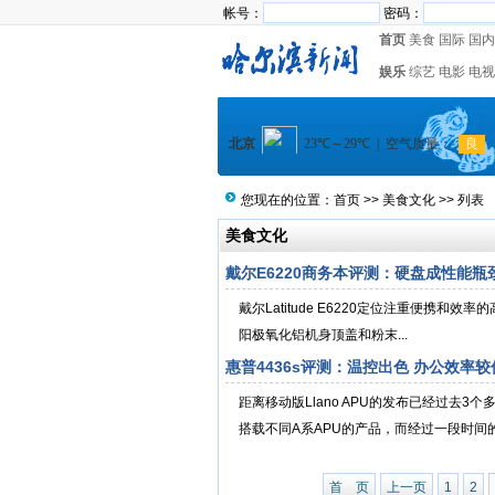
帐号：
密码：
首页
美食
国际
国内
娱乐
综艺
电影
电视
您现在的位置：
首页
>>
美食文化
>> 列表
美食文化
戴尔E6220商务本评测：硬盘成性能瓶
戴尔Latitude E6220定位注重便携和效
阳极氧化铝机身顶盖和粉末...
惠普4436s评测：温控出色 办公效率较
距离移动版Llano APU的发布已经过去
搭载不同A系APU的产品，而经过一段时间的考
首 页
上一页
1
2