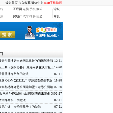
设为首页
加入收藏
繁体中文
wap手机访问
银行
互联网
电脑
手机
数码
论坛
健康
房地产
汽车
招聘
情爱
商机
门
搜索引擎搜索出来网站跳转的问题解决和
12-11
挂马代码
版工具（编辑必备） 最好用的在线排版工
12-20
紫甘蓝拌海带丝的做法
07-11
贴牌 OEM代加工工厂 华源晨泰提供专业
11-28
大家都选择老愚公面馆加盟？老愚公面馆
02-20
优势？
de网站PHP系统install安装页面出现dir怎
02-27
黄瓜拌莴笋干的做法
07-11
香肥牛饭，专治熊孩子！的做法
07-11