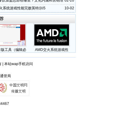
餐饮加盟总部在哪里？文化内涵和营销理
02-20
么？
交火系统游戏性能完败英特尔i5
10-02
荐
排版工具（编辑必
AMD交火系统游戏性
有
|
本站wap手机访问
江通管局
467