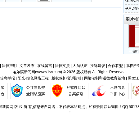
·
老愚公
念是什
·
AMD
图片推
一键
|
法律声明
|
文章发布
|
在线留言
|
法律支援
|
人员认证
|
投诉建议
|
合作联盟
|
版权所
哈尔滨新闻网(
www.v1vv.com
) © 2026 版权所有 All Rights Reserved.
信息举报 | 阳光·绿色网络工程 | 版权保护投诉指引 | 网络法制和道德教育基地 | 黑龙
滨新闻网 版 权 所 有,信息来自网络，不代表本站观点，如有疑问联系编辑！QQ:501734
#