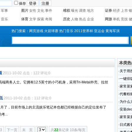
保存
军事
图片
女性
文化
事件
维权
曝光
调查
地方
证券
经济
上市
音乐
体育
文学
探索
奇闻
历史
人物
热点
企业
网游
单机
竞技
热门搜索：
网页游戏
火箭球赛
热门音乐
2011世界杯
亚运会
黄海军演
本类热
·
关于用
颈
2011-10-02 点击：122 评论:0
常见的
·
一键排
率的高端商务人士。它拥有12.5英寸的小巧机身，采用Tri-Metal外壳、拉丝
具
·
家常菜
·
代餐粉
低
2011-10-02 点击：112 评论:0
服务
·
为什么
3个多月了，目前市场上的主流娱乐笔记本也都已经根据自己的定位发布了
有什么
·
安装de
...
·
家常菜
·
日式酱
3
下一页
末 页
共
22
条记录 10条/每页