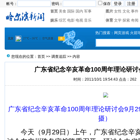
帐号：
密码：
保存
首页
美食
国际
国内
军事
图片
女性
文化
事件
娱乐
综艺
电影
电视
音乐
体育
文学
探索
奇闻
热门搜索：
网页游戏
火箭
您现在的位置：
首页
>>
调查追踪
>> 内容
广东省纪念辛亥革命100周年理论研
时间：2011/10/1 19:54:43 点击：
262
广东省纪念辛亥革命100周年理论研讨会9月
摄）
今天（9月29日）上午，广东省纪念辛亥