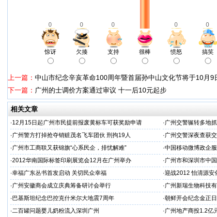
0
0
0
0
0
惊讶
欠揍
支持
很棒
愤怒
搞笑
上一篇：
中山市纪念辛亥革命100周年暨首届孙中山文化节将于10月9
下一篇：
广州的士调价方案通过审议 十一后10元起步
相关文章
·
12月15日起广州市民提前报废黄标车可获奖励申请
·
广州交警辗转多地抓
·
广州警方打掉抢夺销赃茂名飞车团伙 刑拘19人
·
广州交警深夜查获交
·
广州市工商联又获锦旗“心系民企，排忧解难”
·
中国移动微博政企服
·
2012华南国际标签印刷展览会12月在广州举办
·
广州市和深圳市中国
·
幸福广东丛书首发启动 关切民众幸福
·
迎战2012 怡清源
·
广州安徽商会成立庆典筹备研讨会举行
·
广州新瑞生物科技有
·
巴基斯坦纪念巴控克什米尔大地震7周年
·
朝鲜开会纪念金正日
·
二百罐问题婴儿奶粉流入深圳广州
·
广州地产商投1.2亿