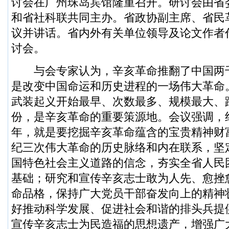
讨会在广州珠岛宾馆隆重召开。研讨会由省
和省社科联共同主办。省政协副主席、省民
议并讲话。省内外有关单位领导及论文作者
讨会。
与会专家认为，辛亥革命推翻了中国两
是改变中国命运和历史进程的一场伟大革命
武装起义开始最早、次数最多、规模最大、
份，是辛亥革命的重要策源地。会议强调，纪
年，就是要挖掘辛亥革命蕴含的宝贵精神财
纪三次伟大革命的历史脉络和内在联系，坚
国特色社会主义道路的信念，夯实全省人民
基础；研究和宣传辛亥志士敢为人先、愈挫
命品格，保持广大党员干部奋发向上的精神
好推动科学发展、促进社会和谐的排头兵提
宣传辛亥志士为民造福的思想遗产，增强广