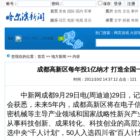
帐号：
密码：
保存
首页
美食
国际
国内
军事
图片
女性
文化
事件
娱乐
综艺
电影
电视
音乐
体育
文学
探索
奇闻
热门搜索：
网页游戏
火箭
您现在的位置：
首页
>>
地方新闻
>> 内容
成都高新区每年投1亿纳才 打造全国
时间：2011/10/2 14:37:12 点击：
121
中新网成都9月29日电(周迪迪)29日，
会获悉，未来5年内，成都高新区将在电子
密机械等主导产业领域和国家战略性新兴产业
从事科技创新、成果转化、科技创业的高层
选中央“千人计划”，50人入选四川省“百人计