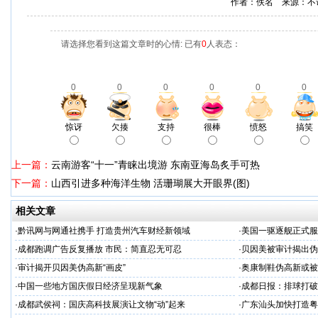
作者：佚名 来源：不
请选择您看到这篇文章时的心情: 已有
0
人表态：
0
0
0
0
0
0
惊讶
欠揍
支持
很棒
愤怒
搞笑
上一篇：
云南游客“十一”青睐出境游 东南亚海岛炙手可热
下一篇：
山西引进多种海洋生物 活珊瑚展大开眼界(图)
相关文章
·
黔讯网与网通社携手 打造贵州汽车财经新领域
·
美国一驱逐舰正式服
·
成都跑调广告反复播放 市民：简直忍无可忍
·
贝因美被审计揭出伪高
·
审计揭开贝因美伪高新“画皮”
·
奥康制鞋伪高新或被
·
中国一些地方国庆假日经济呈现新气象
·
成都日报：排球打破
·
成都武侯祠：国庆高科技展演让文物“动”起来
·
广东汕头加快打造粤