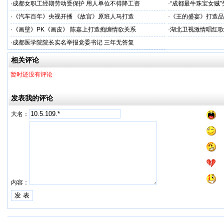
·
成都女职工经期劳动受保护 用人单位不得降工资
·
“成都最牛珠宝女贼”
·
《汽车百年》央视开播 《故宫》原班人马打造
·
《王的盛宴》打造品
·
《画壁》PK《画皮》 陈嘉上打造痴缠情欲关系
·
湖北卫视激情唱红歌
·
成都医学院院长实名举报党委书记 三年无答复
相关评论
暂时还没有评论
发表我的评论
大名：
内容：