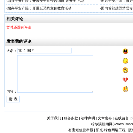
治工作
·
绍兴平安产险：开展安全宣传咨询日“讲安全”活动
·
绍兴平安产险：做好
·
绍兴平安产险：开展反恐怖宣传教育活动
·
国内首部越野滑雪专
学化训练理论与方法
相关评论
暂时还没有评论
发表我的评论
大名：
内容：
关于我们
|
服务条款
|
法律声明
|
文章发布
|
在线留言
|
哈尔滨新闻网(
www.v1vv.
有害短信息举报 | 阳光·绿色网络工程 | 