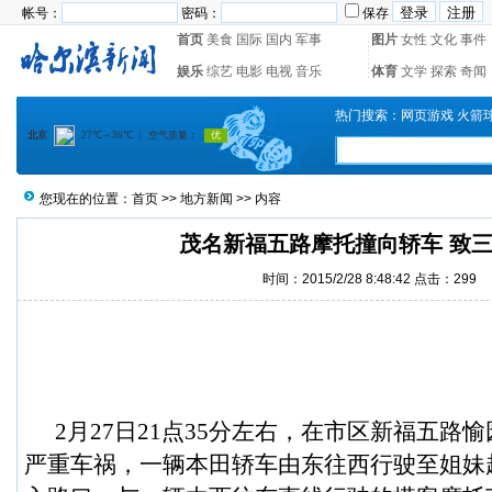
帐号：
密码：
保存
首页
美食
国际
国内
军事
图片
女性
文化
事件
娱乐
综艺
电影
电视
音乐
体育
文学
探索
奇闻
热门搜索：
网页游戏
火箭
您现在的位置：
首页
>>
地方新闻
>> 内容
茂名新福五路摩托撞向轿车 致
时间：2015/2/28 8:48:42 点击：
299
2月27日21点35分左右，在市区新福五路
严重
车祸
，一辆本田轿车由东往西行驶至姐妹