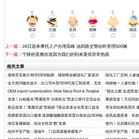
0
0
0
0
0
0
惊讶
欠揍
支持
很棒
愤怒
搞笑
上一篇：
26日迎来摩托入户办理高峰 油四路交警站昨受理500辆
下一篇：
宁静的英雅街道因为我们的到来显得异常热闹
相关文章
·
葛根苦瓜铬片/粉剂OEM贴牌，辅助降血糖源头厂家直供
·
源头工厂定制 人参
出口优选
·
全天然玛咖长效片 - 出口导向型OEM代加工制造商，无添
·
纯植物 + 人参牡蛎
加剂
力保驾护航
·
OEM export customization: Male Maca Root & Tongkat
·
“烛光义教”走进黑
·
首发丨白鲸薇光“尊重医学 治美联合”黑龙江研讨交流会在
·
重磅首发丨天后同款
超龙医美成功举办！胶原领域创新突破，引领胶原抗
上市！
·
新品首发丨“童颜无迹”普丽妍·T新品首发会在黑龙江超龙
·
雪乡原始林风景区 邀
成功举办 李远宏教授受邀参会并进行相关学术交流
·
燕窝胶原蛋白口服液 玻尿酸烟酰胺胶原蛋白肽饮品OEM贴
·
@高血脂患者，长效
牌
·
淘宝直播赋能，创业女性加“数”发展
·
签约！北后楼社区光
·
绍兴平安产险：迎端午，门店星级服务暖客户
·
绍兴平安产险：开展