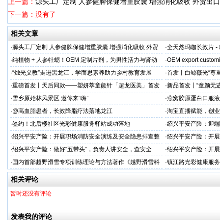
上一篇：
源头工厂定制 人参健脾保健增重胶囊 增强消化吸收 外贸出
下一篇：没有了
相关文章
·
源头工厂定制 人参健脾保健增重胶囊 增强消化吸收 外贸
·
全天然玛咖长效片 -
出口优选
加剂
·
纯植物 + 人参牡蛎！OEM 定制片剂，为男性活力与肾动
·
OEM export customi
力保驾护航
·
“烛光义教”走进黑龙江，学而思素养助力乡村教育发展
·
首发丨白鲸薇光“尊
超龙医美成功举办！
·
重磅首发丨天后同款——塑妍萃童颜针「超龙医美」首发
·
新品首发丨“童颜无
上市！
成功举办 李远宏教
·
雪乡原始林风景区 邀你来“嗨”
·
燕窝胶原蛋白口服液
牌
·
@高血脂患者，长效降脂疗法落地龙江
·
淘宝直播赋能，创业
·
签约！北后楼社区光彩健康服务驿站成功落地
·
绍兴平安产险：迎端
·
绍兴平安产险：开展职场消防安全演练及安全隐患排查整
·
绍兴平安产险：开展
治工作
·
绍兴平安产险：做好“五带头”，负责人讲安全，查安全
·
绍兴平安产险：开展
·
国内首部越野滑雪专项训练理论与方法著作《越野滑雪科
·
镇江路光彩健康服务
学化训练理论与方法》面世
动
相关评论
暂时还没有评论
发表我的评论