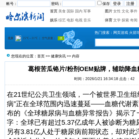
帐号：
密码：
保存
首页
美食
国际
国内
军事
图片
女性
文化
事件
娱乐
综艺
电影
电视
音乐
体育
文学
探索
奇闻
热门搜索：
网页游戏
火箭
您现在的位置：
首页
>>
健康快讯
>> 内容
葛根苦瓜铬片/粉剂OEM贴牌，辅助降
时间：2026/1/21 16:34:18 点击：
42
在21世纪公共卫生领域，一个被世界卫生组
病”正在全球范围内迅速蔓延——血糖代谢紊乱
布的《全球糖尿病与血糖异常报告》揭示了
字：全球已有超过5.37亿成年人被诊断为
另有3.81亿人处于糖尿病前期状态，却对