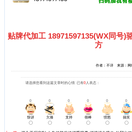
贴牌代加工 18971597135(WX同
方
作者：不详 来源：网
请选择您看到这篇文章时的心情: 已有
0
人表态：
0
0
0
0
0
0
惊讶
欠揍
支持
很棒
愤怒
搞笑