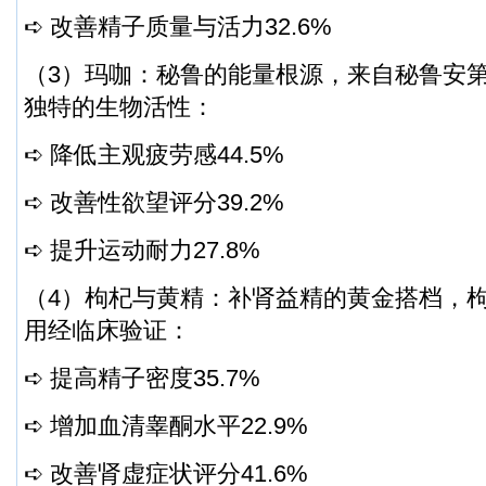
➪ 改善精子质量与活力32.6%
（3）玛咖：秘鲁的能量根源，来自秘鲁安
独特的生物活性：
➪ 降低主观疲劳感44.5%
➪ 改善性欲望评分39.2%
➪ 提升运动耐力27.8%
（4）枸杞与黄精：补肾益精的黄金搭档，
用经临床验证：
➪ 提高精子密度35.7%
➪ 增加血清睾酮水平22.9%
➪ 改善肾虚症状评分41.6%