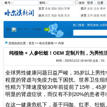
帐号：
密码：
保存
首页
美食
国际
国内
军事
图片
女性
文化
事件
娱乐
综艺
电影
电视
音乐
体育
文学
探索
奇闻
热门搜索：
网页游戏
火箭
您现在的位置：
首页
>>
哈尔滨新闻
>> 内容
纯植物 + 人参牡蛎！OEM 定制片剂，为男
时间：2025/11/12 18:44:58 点击：
53
全球男性健康问题日益严峻，35岁以上男性
程度的肾虚与免疫力低下困扰。世界卫生组
性精力下降速度较30年前提前了15年，45
明显的肾虚症状，而仅有不到20%的患者寻
在这一健康危机下，基于玛咖、红枣、牡蛎