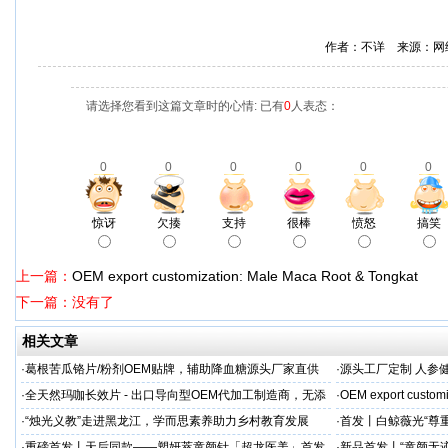
作者：不详 来源：网
请选择您看到这篇文章时的心情: 已有
0
人表态：
0
0
0
0
0
0
惊讶
欠揍
支持
很棒
愤怒
搞笑
上一篇：
OEM export customization: Male Maca Root & Tongkat
下一篇：没有了
相关文章
·
葛根苦瓜铬片/粉剂OEM贴牌，辅助降血糖源头厂家直供
·
源头工厂定制 人参
出口优选
·
全天然玛咖长效片 - 出口导向型OEM代加工制造商，无添
·
OEM export customi
加剂
·
“烛光义教”走进黑龙江，学而思素养助力乡村教育发展
·
首发丨白鲸薇光“尊
超龙医美成功举办！
·
重磅首发丨天后同款——塑妍萃童颜针「超龙医美」首发
·
新品首发丨“童颜无