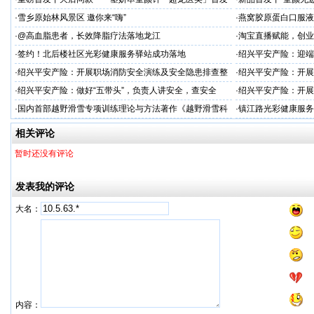
上市！
成功举办 李远宏教
·
雪乡原始林风景区 邀你来“嗨”
·
燕窝胶原蛋白口服液
牌
·
@高血脂患者，长效降脂疗法落地龙江
·
淘宝直播赋能，创业
·
签约！北后楼社区光彩健康服务驿站成功落地
·
绍兴平安产险：迎端
·
绍兴平安产险：开展职场消防安全演练及安全隐患排查整
·
绍兴平安产险：开展
治工作
·
绍兴平安产险：做好“五带头”，负责人讲安全，查安全
·
绍兴平安产险：开展
·
国内首部越野滑雪专项训练理论与方法著作《越野滑雪科
·
镇江路光彩健康服务
学化训练理论与方法》面世
动
相关评论
暂时还没有评论
发表我的评论
大名：
内容：