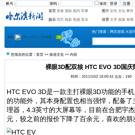
帐号：
密码：
保存
首页
美食
国际
国内
军事
图片
女性
文化
事件
娱乐
综艺
电影
电视
音乐
体育
文学
探索
奇闻
热门搜索：
网页游戏
火箭
您现在的位置：
首页
>>
旅游文化
>> 内容
裸眼3D配双核 HTC EVO 3D国
时间：2011/10/2 18:00:42 点击：
190
HTC EVO 3D是一款主打裸眼3D功能的
的功能外，其本身配置也相当强悍，配备了主频
理器，4.3英寸的大屏幕等，目前在合肥宇杰
元，较之前的报价下降了百余元，喜欢的朋