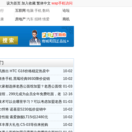
设为首页
加入收藏
繁体中文
wap手机访问
银行
互联网
电脑
手机
数码
论坛
健康
房地产
汽车
招聘
情爱
商机
门
推出 HTC G16价格稳定热卖中
10-02
商务手机 黑莓经典9930降价促销
10-02
大家都选择老愚公面馆加盟？老愚公面馆
01-03
是什么
面馆，299元成为会员全年免费吃面，老
12-16
馆好吃不贵
技术可以去哪里学习？可以考虑加盟老愚
01-03
悍将 诺基亚5230低价促销中
10-02
性能 索爱旗舰LT15i仅2480元
10-02
丰厚大礼包 C5-03等你来抢购
10-02