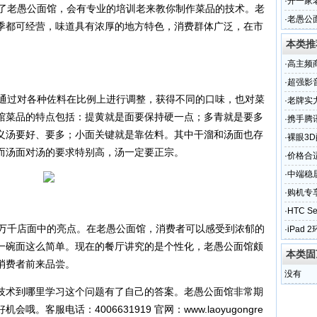
·
开一家
了老愚公面馆，会有专业的培训老来教你制作菜品的技术。老
题？
·
老愚公
季都可经营，味道具有浓厚的地方特色，消费群体广泛，在市
些？
本类推
·
高主频
·
超强影音
通过对各种佐料在比例上进行调整，获得不同的口味，也对菜
·
老牌实力
馆菜品的特点包括：提黄就是面要保持硬一点；多青就是要多
·
携手腾讯
义汤要好、要多；小面关键就是靠佐料。其中干溜和汤面也存
·
裸眼3D
而汤面对汤的要求特别高，汤一定要正宗。
·
价格合
·
中端稳居
·
购机专享
·
HTC 
万千店面中的亮点。在老愚公面馆，消费者可以感受到浓郁的
·
iPad 
一碗面这么简单。现在的餐厅讲究的是个性化，老愚公面馆颇
本类固
消费者前来品尝。
没有
技术到哪里学习这个问题有了自己的答案。老愚公面馆非常期
会哦。客服电话：4006631919 官网：
www.laoyugongre