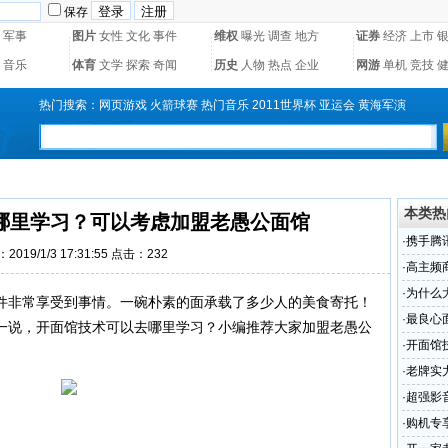
保存
军事
图片
女性
文化
事件
维权
曝光
调查
地方
证券
经济
上市
音乐
体育
文学
探索
奇闻
历史
人物
热点
企业
网游
单机
竞技
热门搜索：
网页游戏
火箭球赛
热门音乐
2011世界杯
亚运会
黄海军演
本类热
哪里学习？可以考虑加盟老愚公面馆
·
携手腾讯
2019/1/3 17:31:55 点击：
232
·
高主频
·
为什么
件非常享受到事情。一碗朴素的面承载了多少人的美食寄托！
的核心
·
最良心
一说，开面馆技术可以去哪里学习？小编推荐大家加盟老愚公
愚公面
·
开面馆
。
公面馆
·
老牌实力
·
超强影音
·
购机专享