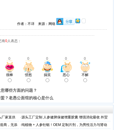
作者：不详 来源：网络
已有
0
人表态：
0
0
0
0
0
很棒
愤怒
搞笑
恶心
不解
注意哪些方面的问题？
加盟？老愚公面馆的核心是什么
头厂家直供
·
源头工厂定制 人参健脾保健增重胶囊 增强消化吸收 外贸
出口优选
制造商，无添
·
纯植物 + 人参牡蛎！OEM 定制片剂，为男性活力与肾动