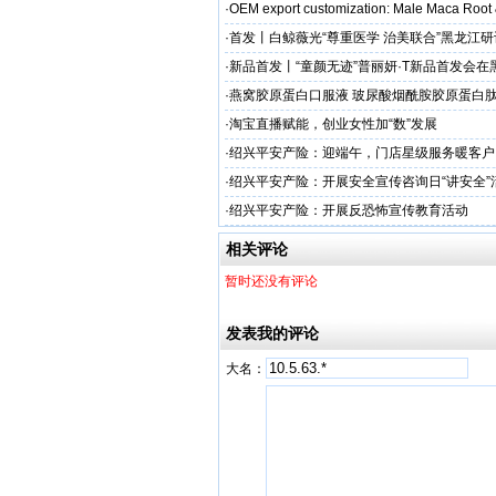
加剂
·
OEM export customization: Male Maca Root
·
首发丨白鲸薇光“尊重医学 治美联合”黑龙江
超龙医美成功举办！胶原领域创新突破，引领
·
新品首发丨“童颜无迹”普丽妍·T新品首发会在
成功举办 李远宏教授受邀参会并进行相关学术
·
燕窝胶原蛋白口服液 玻尿酸烟酰胺胶原蛋白肽
牌
·
淘宝直播赋能，创业女性加“数”发展
·
绍兴平安产险：迎端午，门店星级服务暖客户
·
绍兴平安产险：开展安全宣传咨询日“讲安全”
·
绍兴平安产险：开展反恐怖宣传教育活动
相关评论
暂时还没有评论
发表我的评论
大名：