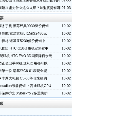
老愚公面馆加盟店需要注意哪些方面的问
01-03
面馆加盟为什么这么火爆？加盟优势有哪
01-03
荐
商务手机 黑莓经典9930降价促销
10-02
性能 索爱旗舰LT15i仅2480元
10-02
悍将 诺基亚5230低价促销中
10-02
推出 HTC G16价格稳定热卖中
10-02
配双核 HTC EVO 3D国庆降百余元
10-02
适正值出手时机 送礼自用都可以
10-02
第一位 诺基亚C6-01表现全能
10-02
丰厚大礼包 C5-03等你来抢购
10-02
Sensation节前促销中 高通双核CPU
10-02
2环保保护套 XyberPro 2多重防护
10-02
顶