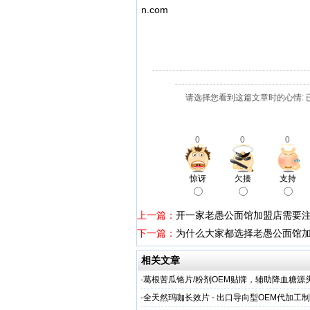
n.com
请选择您看到这篇文章时的心情: 
0
0
0
惊讶
欠揍
支持
上一篇：
开一家老愚公面馆加盟店需要
下一篇：
为什么大家都选择老愚公面馆
相关文章
·
葛根苦瓜铬片/粉剂OEM贴牌，辅助降血糖源
·
全天然玛咖长效片 - 出口导向型OEM代加工