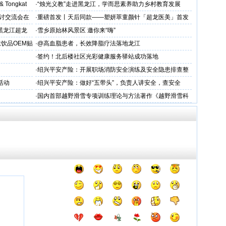
力保驾护航
 & Tongkat
·
“烛光义教”走进黑龙江，学而思素养助力乡村教育发展
研讨交流会在
·
重磅首发丨天后同款——塑妍萃童颜针「超龙医美」首发
胶原抗
上市！
黑龙江超龙
·
雪乡原始林风景区 邀你来“嗨”
交流
饮品OEM贴
·
@高血脂患者，长效降脂疗法落地龙江
·
签约！北后楼社区光彩健康服务驿站成功落地
·
绍兴平安产险：开展职场消防安全演练及安全隐患排查整
治工作
活动
·
绍兴平安产险：做好“五带头”，负责人讲安全，查安全
·
国内首部越野滑雪专项训练理论与方法著作《越野滑雪科
学化训练理论与方法》面世