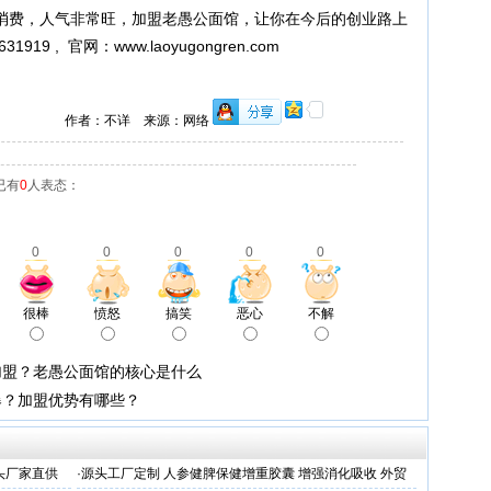
消费，人气非常旺，加盟老愚公面馆，让你在今后的创业路上
1919 , 官网：
www.laoyugongren.com
作者：不详 来源：网络
已有
0
人表态：
0
0
0
0
0
很棒
愤怒
搞笑
恶心
不解
加盟？老愚公面馆的核心是什么
爆？加盟优势有哪些？
头厂家直供
·
源头工厂定制 人参健脾保健增重胶囊 增强消化吸收 外贸