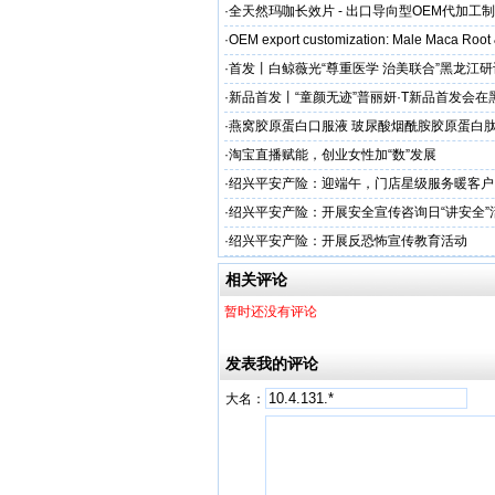
·
全天然玛咖长效片 - 出口导向型OEM代加工
加剂
·
OEM export customization: Male Maca Root
·
首发丨白鲸薇光“尊重医学 治美联合”黑龙江
超龙医美成功举办！胶原领域创新突破，引领
·
新品首发丨“童颜无迹”普丽妍·T新品首发会在
成功举办 李远宏教授受邀参会并进行相关学术
·
燕窝胶原蛋白口服液 玻尿酸烟酰胺胶原蛋白肽
牌
·
淘宝直播赋能，创业女性加“数”发展
·
绍兴平安产险：迎端午，门店星级服务暖客户
·
绍兴平安产险：开展安全宣传咨询日“讲安全”
·
绍兴平安产险：开展反恐怖宣传教育活动
相关评论
暂时还没有评论
发表我的评论
大名：