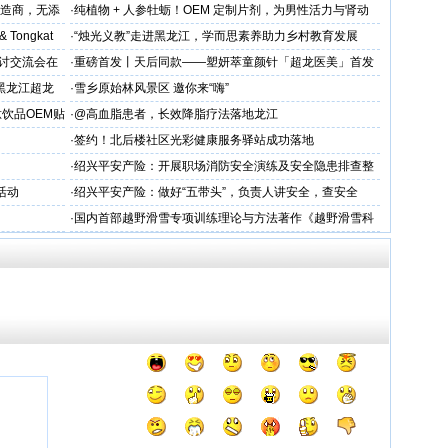
出口优选
制造商，无添
·
纯植物 + 人参牡蛎！OEM 定制片剂，为男性活力与肾动
力保驾护航
 & Tongkat
·
“烛光义教”走进黑龙江，学而思素养助力乡村教育发展
研讨交流会在
·
重磅首发丨天后同款——塑妍萃童颜针「超龙医美」首发
胶原抗
上市！
黑龙江超龙
·
雪乡原始林风景区 邀你来“嗨”
交流
饮品OEM贴
·
@高血脂患者，长效降脂疗法落地龙江
·
签约！北后楼社区光彩健康服务驿站成功落地
·
绍兴平安产险：开展职场消防安全演练及安全隐患排查整
治工作
活动
·
绍兴平安产险：做好“五带头”，负责人讲安全，查安全
·
国内首部越野滑雪专项训练理论与方法著作《越野滑雪科
学化训练理论与方法》面世