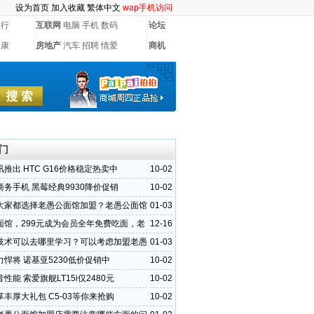
设为首页
加入收藏
繁体中文
wap手机访问
银行
互联网
电脑
手机
数码
论坛
健康
房地产
汽车
招聘
情爱
商机
门
推出 HTC G16价格稳定热卖中
10-02
商务手机 黑莓经典9930降价促销
10-02
大家都选择老愚公面馆加盟？老愚公面馆
01-03
是什么
面馆，299元成为会员全年免费吃面，老
12-16
馆好吃不贵
技术可以去哪里学习？可以考虑加盟老愚
01-03
悍将 诺基亚5230低价促销中
10-02
性能 索爱旗舰LT15i仅2480元
10-02
丰厚大礼包 C5-03等你来抢购
10-02