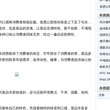
·
开一家
题？
·
老愚公
些？
本类推
的口感将消费者彻底征服。老愚公面馆在味道上下足了功夫，
·
高主频
提供，也是菜品的灵魂，让菜品充满特色。善于创新，不满现
·
超强影音
各种口味让消费者回味无穷，吃过一遍后还想再吃。
·
老牌实力
·
携手腾讯
·
裸眼3D
新优势取得了消费者的肯定，牢牢抓住了消费者的胃，菜品多
·
价格合
吃密切联系市场需求，追求绿色、健康，为消费者提供放心的
·
中端稳居
·
购机专享
·
HTC 
·
iPad 
本类固
为菜品丰富味道好，还与店面环境整洁、干净、温暖、休闲、
没有
店都有自己的特色，凭借着独特的味道和口感，菜品丰富多