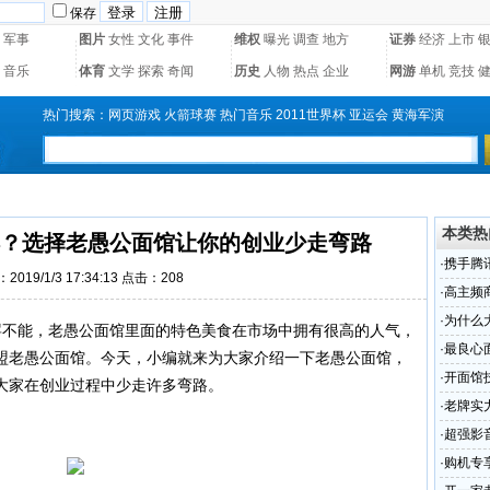
保存
军事
图片
女性
文化
事件
维权
曝光
调查
地方
证券
经济
上市
音乐
体育
文学
探索
奇闻
历史
人物
热点
企业
网游
单机
竞技
热门搜索：
网页游戏
火箭球赛
热门音乐
2011世界杯
亚运会
黄海军演
本类热
？选择老愚公面馆让你的创业少走弯路
·
携手腾讯
2019/1/3 17:34:13 点击：
208
·
高主频
·
为什么
不能，老愚公面馆里面的特色美食在市场中拥有很高的人气，
的核心
·
最良心
盟老愚公面馆。今天，小编就来为大家介绍一下老愚公面馆，
愚公面
·
开面馆
大家在创业过程中少走许多弯路。
公面馆
·
老牌实力
·
超强影音
·
购机专享