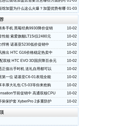
老愚公面馆加盟店需要注意哪些方面的问
01-03
面馆加盟为什么这么火爆？加盟优势有哪
01-03
荐
商务手机 黑莓经典9930降价促销
10-02
性能 索爱旗舰LT15i仅2480元
10-02
悍将 诺基亚5230低价促销中
10-02
推出 HTC G16价格稳定热卖中
10-02
配双核 HTC EVO 3D国庆降百余元
10-02
适正值出手时机 送礼自用都可以
10-02
第一位 诺基亚C6-01表现全能
10-02
丰厚大礼包 C5-03等你来抢购
10-02
Sensation节前促销中 高通双核CPU
10-02
2环保保护套 XyberPro 2多重防护
10-02
顶