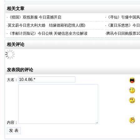
相关文章
·
《猎国》双线新服 今日震撼开启
·
《寻仙》引爆中国风
·
莫文蔚今日意大利大婚 结缘德籍初恋情人(图)
·
《夏日乐悠悠》今日
·
《李献计历险记》今日公映 关键信息全方位解读
·
腾讯今日回购股票10
相关评论
发表我的评论
大名：
内容：