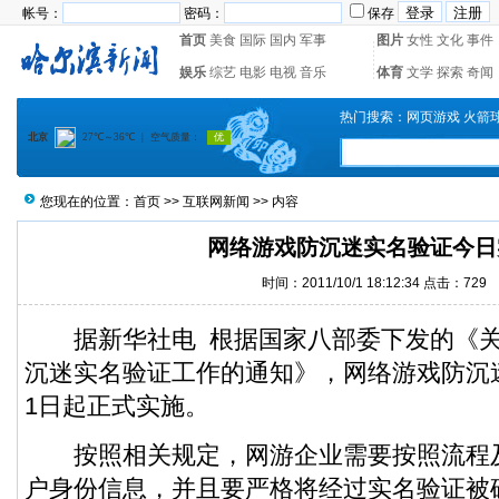
帐号：
密码：
保存
首页
美食
国际
国内
军事
图片
女性
文化
事件
娱乐
综艺
电影
电视
音乐
体育
文学
探索
奇闻
热门搜索：
网页游戏
火箭
您现在的位置：
首页
>>
互联网新闻
>> 内容
网络游戏防沉迷实名验证今日
时间：2011/10/1 18:12:34 点击：
729
据新华社电 根据国家八部委下发的《关
沉迷实名验证工作的通知》，网络游戏防沉
1日起正式实施。
按照相关规定，网游企业需要按照流程
户身份信息，并且要严格将经过实名验证被