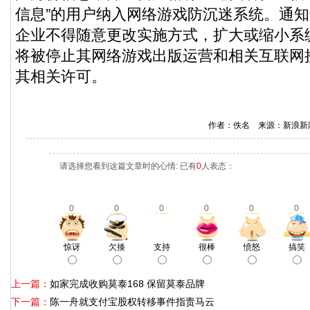
信息”的用户纳入网络游戏防沉迷系统。通
企业不得随意更改实施方式，扩大或缩小系
将被停止其网络游戏出版运营和相关互联网
其相关许可。
作者：佚名 来源：新浪新
请选择您看到这篇文章时的心情: 已有
0
人表态：
0
0
0
0
0
0
惊讶
欠揍
支持
很棒
愤怒
搞笑
上一篇：
如家完成收购莫泰168 保留莫泰品牌
下一篇：
陈一舟就支付宝股权转移事件指责马云