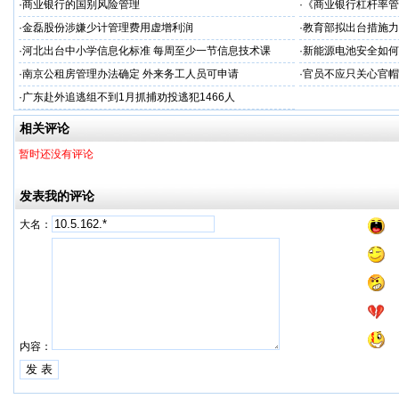
·
商业银行的国别风险管理
·
《商业银行杠杆率管
·
金磊股份涉嫌少计管理费用虚增利润
·
教育部拟出台措施力
·
河北出台中小学信息化标准 每周至少一节信息技术课
·
新能源电池安全如何“
·
南京公租房管理办法确定 外来务工人员可申请
·
官员不应只关心官帽
·
广东赴外追逃组不到1月抓捕劝投逃犯1466人
相关评论
暂时还没有评论
发表我的评论
大名：
内容：