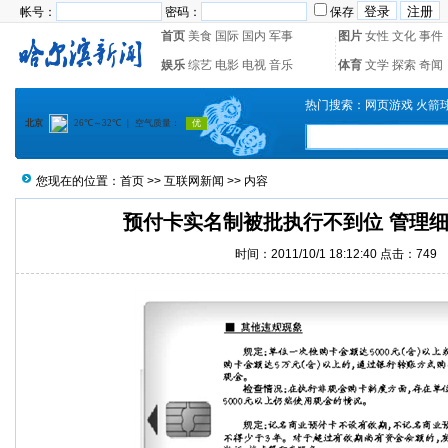
帐号：
密码：
保存
首页
美食
国际
国内
军事
图片
女性
文化
事件
娱乐
综艺
电影
电视
音乐
体育
文学
探索
奇闻
热门搜索：
网页游戏
火箭
您现在的位置：
首页
>>
互联网新闻
>> 内容
预付卡实名制被批执行不到位 管理
时间：2011/10/1 18:12:40 点击：
749