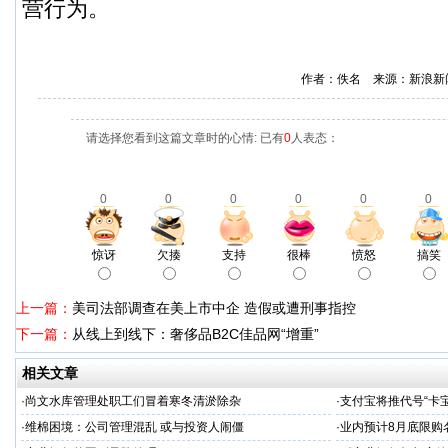
营行为。
作者：佚名 来源：新浪新
请选择您看到这篇文章时的心情: 已有
0
人表态：
0
0
0
0
0
0
惊讶
欠揍
支持
很棒
愤怒
搞笑
上一篇：
美司法部调查在美上市中企 造假或遭刑事指控
下一篇：
从线上到线下：奢侈品B2C佳品网“增重”
相关文章
·
尚文水库管理处职工们冒着寒冬清淤除杂
·
支付宝将推代号“卡宝
·
维棉困境：公司管理混乱 或与投资人闹僵
·
业内预计8月底限购