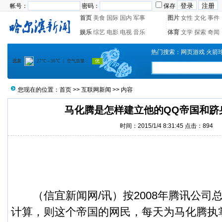
帐号：
密码：
保存
首页
美食
国际
国内
军事
图片
女性
文化
事件
娱乐
综艺
电影
电视
音乐
体育
文学
探索
奇闻
热门搜索：
网页游戏
火箭
您现在的位置：
首页
>>
互联网新闻
>> 内容
马化腾是怎样建立他的QQ帝国和跻
时间：2015/1/4 8:31:45 点击：
894
（
信宜新闻
网/讯）
按2008年腾讯公司总
计算，则这个帝国的网民，每天为马化腾执掌