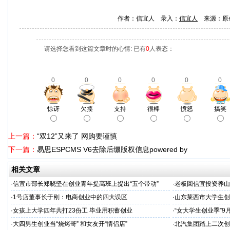
作者：信宜人 录入：
信宜人
来源：原
请选择您看到这篇文章时的心情: 已有
0
人表态：
0
0
0
0
0
0
惊讶
欠揍
支持
很棒
愤怒
搞笑
上一篇：
“双12”又来了 网购要谨慎
下一篇：
易思ESPCMS V6去除后缀版权信息powered by
相关文章
·
信宜市部长郑晓坚在创业青年提高班上提出“五个带动”
·
老板回信宜投资养山
·
1号店董事长于刚：电商创业中的四大误区
·
山东莱西市大学生创
·
女孩上大学四年共打23份工 毕业用积蓄创业
·
“女大学生创业季”9
·
大四男生创业当“烧烤哥” 和女友开“情侣店”
·
北汽集团踏上二次创