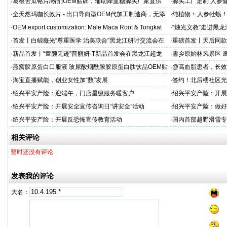
·
葛根苦瓜铬片/粉剂OEM贴牌，辅助降血糖源头厂家直供
·
源头工厂定制 人参
出口优选
·
全天然玛咖长效片 - 出口导向型OEM代加工制造商，无添
·
纯植物 + 人参牡蛎
加剂
力保驾护航
·
OEM export customization: Male Maca Root & Tongkat
·
“烛光义教”走进黑
·
首发丨白鲸薇光“尊重医学 治美联合”黑龙江研讨交流会在
·
重磅首发丨天后同款
超龙医美成功举办！胶原领域创新突破，引领胶原抗
上市！
·
新品首发丨“童颜无迹”普丽妍·T新品首发会在黑龙江超龙
·
雪乡原始林风景区 邀
成功举办 李远宏教授受邀参会并进行相关学术交流
·
燕窝胶原蛋白口服液 玻尿酸烟酰胺胶原蛋白肽饮品OEM贴
·
@高血脂患者，长效
牌
·
淘宝直播赋能，创业女性加“数”发展
·
签约！北后楼社区光
·
绍兴平安产险：迎端午，门店星级服务暖客户
·
绍兴平安产险：开展
治工作
·
绍兴平安产险：开展安全宣传咨询日“讲安全”活动
·
绍兴平安产险：做好
·
绍兴平安产险：开展反恐怖宣传教育活动
·
国内首部越野滑雪专
学化训练理论与方法
相关评论
暂时还没有评论
发表我的评论
大名：