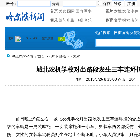
帐号：
密码：
保存
首页
美食
国际
国内
军事
图片
女性
文化
事件
娱乐
综艺
电影
电视
音乐
体育
文学
探索
奇闻
热门搜索：
网页游戏
火箭
您现在的位置：
首页
>>
占卜算命
>> 内容
城北农机学校对出路段发生三车连环
时间：2015/1/26 8:35:00 点击：
204
前日晚上9点左右，城北农机学校对出路段发生三车连环撞的
交
故的车辆是一男装摩托、一女装摩托和一小车。男装车两名都受伤，
伤。女性的女装车驾驶员则坐在地上不断呕吐，小车人员没事，只是