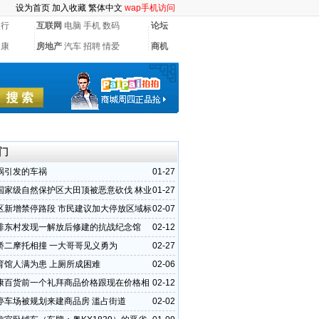
设为首页
加入收藏
繁体中文
wap手机访问
银行
互联网
电脑
手机
数码
论坛
健康
房地产
汽车
招聘
情爱
商机
门
祸引发的车祸
01-27
国家级自然保护区大田顶被恶意砍伐 林业
01-27
不重视
区新增禁停路段 市民建议加大停放区域标
02-07
排东村发现一解放后修建的抗战纪念馆
02-12
桥二摩托相撞 一大哥哥见义勇为
02-27
育馆人满为患 上厕所成困难
02-06
康百货前一个礼拜商品价格跟现在价格相
02-12
停车场被规划来建商品房 滥占街道
02-02