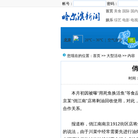
帐号：
密码：
首页
美食
国际
国内
娱乐
综艺
电影
电视
您现在的位置：
首页
>>
大型活动
>> 内容
俏
时间：2
本月初因被曝“用死鱼换活鱼”等食品
京某“俏江南”店将剩油回收使用，对此
合作关系。
报道称，俏江南南京1912街区店将
的说法，由于川菜中经常需要先进行油