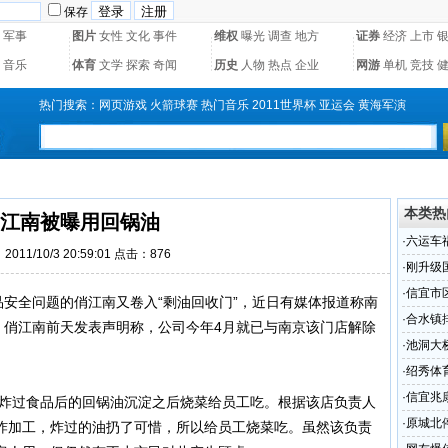
保存
军事
图片
女性
文化
事件
维权
曝光
调查
地方
证券
经济
上市
音乐
体育
文学
探索
奇闻
历史
人物
热点
企业
网游
单机
竞技
热门搜索：
网页游戏
火箭球赛
热门音乐
2011世界杯
亚运会
黄海军演
本类热
江南被曝用回锅油
·
六运车
011/10/3 20:59:01 点击：
876
·
刚升级
部对此
·
信宜市
安全问题的俏江南又卷入“剩油回收门”，近日有媒体报道称南
志指引
·
合水镇
，俏江南前天发表声明称，公司今年4月就已与南京该门店解除
·
池洞大
·
绍秀体
·
信宜兆
炸过食品后的回锅油沉淀之后烧菜给员工吃。根据该店负责人
差甚远
·
原城北
炸加工，炸过的油扔了可惜，所以给员工烧菜吃。虽然该负责