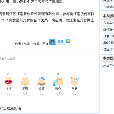
·
网友爆
客人用，但仍然有不少市民对此产生顾虑。
行为
·
东镇镇
居民生
隶属江苏江南餐饮投资管理有限公司，曾与俏江南股份有限
本类推
11年4月发函与其解除合作关系。为证明，俏江南在其官网上
·
六运车
·
爆信宜
·
茂名市
·
2000
作者：佚名 来源：不详
量被泄
·
信宜清
本类固
已有
0
人表态：
·
六运车
0
0
0
0
0
很棒
愤怒
搞笑
恶心
不解
料”提炼地沟油