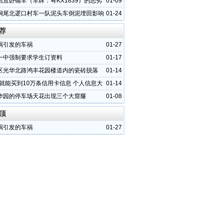
信宜卧铺车（车牌：粤KX1839）的恶劣
01-09
垌尾北逻口村车一队泥头车倒泥埋田影响
01-24
活
荐
祸引发的车祸
01-27
一中强制要求学生订资料
01-17
区光华北路鸿丰花园楼道内的瓷砖脱落
01-14
元就能买到10万条信用卡信息 个人信息大
01-14
华园的停车场天花出现三个大窟窿
01-08
顶
祸引发的车祸
01-27