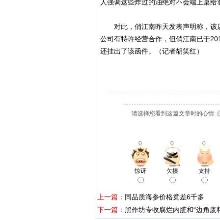
人强调这些炸过的油绝对不会端上桌给
对此，俏江南昨天发表声明称，该店
公司有特许经营合作，但俏江南已于20
还挂出了该函件。（
记者
胡笑红）
请选择您看到这篇文章时的心情: 
0
0
0
惊讶
欠揍
支持
上一篇：
同品质海参价格竟差6千多
下一篇：
黑作坊专收腐烂内脏和“边角废