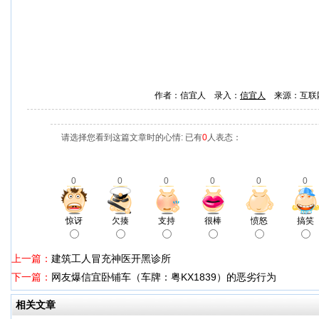
作者：信宜人 录入：
信宜人
来源：互联
请选择您看到这篇文章时的心情: 已有
0
人表态：
0
0
0
0
0
0
惊讶
欠揍
支持
很棒
愤怒
搞笑
上一篇：
建筑工人冒充神医开黑诊所
下一篇：
网友爆信宜卧铺车（车牌：粤KX1839）的恶劣行为
相关文章