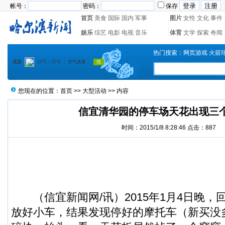
帐号：
密码：
保存
首页
美食
国际
国内
军事
图片
女性
文化
事件
娱乐
综艺
电影
电视
音乐
体育
文学
探索
奇闻
热门搜索：
网页游戏
火箭
您现在的位置：
首页
>>
大型活动
>> 内容
信宜清华园的停车场天花出现三
时间：2015/1/8 8:28:46 点击：
887
（
信宜新闻
网/讯）2015年1月4日晚，
放好小车，结果发现停好的摩托车（新买没