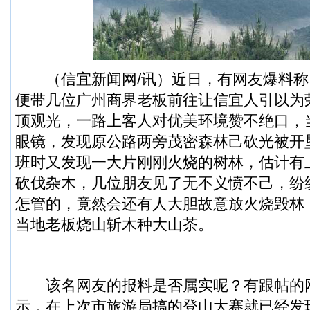
（
信宜新闻
网/讯）近日，有网友爆料
便带几位广州商界老板前往让信宜人引以为
顶观光，一路上客人对优美环境赞不绝口，
眼镜，发现原公路两旁茂密森林己砍光被开
班时又发现一大片刚刚火烧的树林，估计有
砍伐杂木，几位朋友见了无不义愤不己，纷
怎管的，竟然会还有人大胆故意放火烧毁林
当地老板烧山斩木种大山茶。
该名网友的报料是否属实呢？有跟帖的网
示，在上次市旅游局搞的登山大赛就已经发现