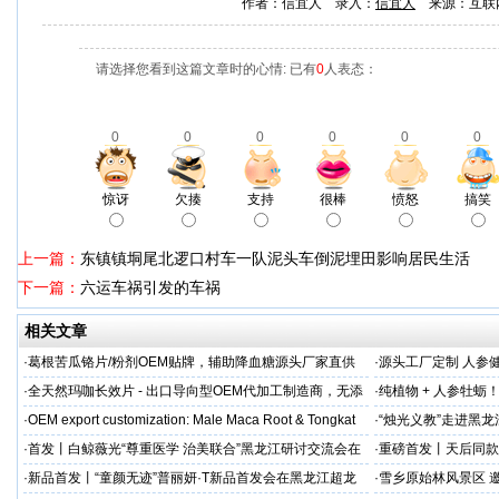
作者：信宜人 录入：
信宜人
来源：互联
请选择您看到这篇文章时的心情: 已有
0
人表态：
0
0
0
0
0
0
惊讶
欠揍
支持
很棒
愤怒
搞笑
上一篇：
东镇镇垌尾北逻口村车一队泥头车倒泥埋田影响居民生活
下一篇：
六运车祸引发的车祸
相关文章
·
葛根苦瓜铬片/粉剂OEM贴牌，辅助降血糖源头厂家直供
·
源头工厂定制 人参
出口优选
·
全天然玛咖长效片 - 出口导向型OEM代加工制造商，无添
·
纯植物 + 人参牡蛎
加剂
力保驾护航
·
OEM export customization: Male Maca Root & Tongkat
·
“烛光义教”走进黑
·
首发丨白鲸薇光“尊重医学 治美联合”黑龙江研讨交流会在
·
重磅首发丨天后同款
超龙医美成功举办！胶原领域创新突破，引领胶原抗
上市！
·
新品首发丨“童颜无迹”普丽妍·T新品首发会在黑龙江超龙
·
雪乡原始林风景区 邀