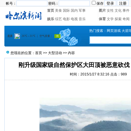
帐号：
密码：
保存
首页
美食
国际
国内
军事
图片
女性
文化
事件
娱乐
综艺
电影
电视
音乐
体育
文学
探索
奇闻
热门搜索：
网页游戏
火箭
您现在的位置：
首页
>>
大型活动
>> 内容
刚升级国家级自然保护区大田顶被恶意砍伐
时间：2015/1/27 8:32:16 点击：
989