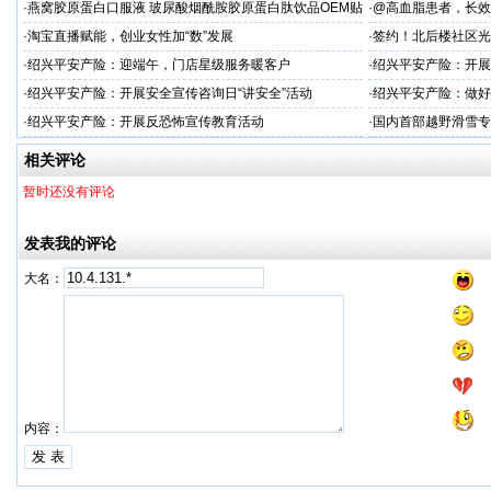
成功举办 李远宏教授受邀参会并进行相关学术交流
·
燕窝胶原蛋白口服液 玻尿酸烟酰胺胶原蛋白肽饮品OEM贴
·
@高血脂患者，长效
牌
·
淘宝直播赋能，创业女性加“数”发展
·
签约！北后楼社区光
·
绍兴平安产险：迎端午，门店星级服务暖客户
·
绍兴平安产险：开展
治工作
·
绍兴平安产险：开展安全宣传咨询日“讲安全”活动
·
绍兴平安产险：做好
·
绍兴平安产险：开展反恐怖宣传教育活动
·
国内首部越野滑雪专
学化训练理论与方法
相关评论
暂时还没有评论
发表我的评论
大名：
内容：