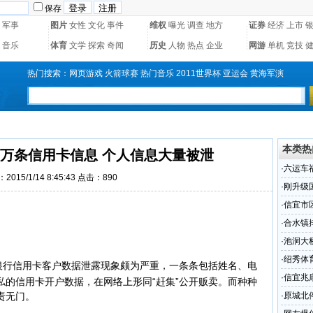
保存
军事
图片
女性
文化
事件
维权
曝光
调查
地方
证券
经济
上市
音乐
体育
文学
探索
奇闻
历史
人物
热点
企业
网游
单机
竞技
热门搜索：
网页游戏
火箭球赛
热门音乐
2011世界杯
亚运会
黄海军演
本类热
10万条信用卡信息 个人信息大量被泄
·
六运车
2015/1/14 8:45:43 点击：
890
·
刚升级
部对此
·
信宜市
志指引
·
合水镇
·
池洞大
·
绍秀体
银行
信用卡
客户数据泄露现象颇为严重，一条条包括姓名、电
·
信宜兆
私的信用卡开户数据，在网络上形同“赶集”公开贩卖。而种种
差甚远
责无门。
·
原城北