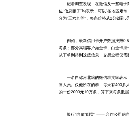
记者调查发现，在微信及一些电子商务
位“信息贩子”均表示，可以“按地区定
分为“三六九等”，每条价格从2分钱到5
例如，最新信用卡开户数据按照0.5元
每条；部分高端客户如金卡、白金卡持
从下单到得到这些信息，交易全程仅需
一名自称河北籍的微信群卖家表示，
售人员。仅他所在的群，每天有400多
的一份2000元10万条，算下来每条数据
银行“内鬼”倒卖" ——.合作公司信息