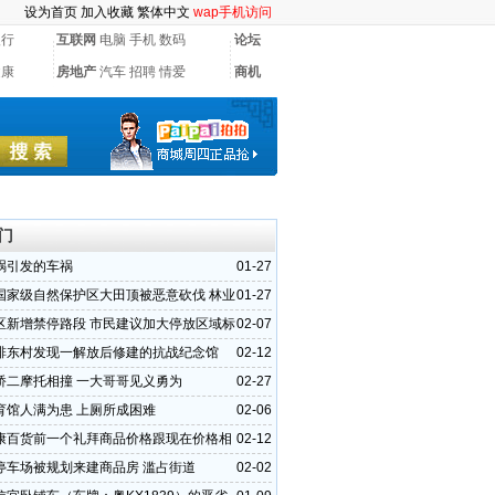
设为首页
加入收藏
繁体中文
wap手机访问
银行
互联网
电脑
手机
数码
论坛
健康
房地产
汽车
招聘
情爱
商机
门
祸引发的车祸
01-27
国家级自然保护区大田顶被恶意砍伐 林业
01-27
不重视
区新增禁停路段 市民建议加大停放区域标
02-07
排东村发现一解放后修建的抗战纪念馆
02-12
桥二摩托相撞 一大哥哥见义勇为
02-27
育馆人满为患 上厕所成困难
02-06
康百货前一个礼拜商品价格跟现在价格相
02-12
停车场被规划来建商品房 滥占街道
02-02