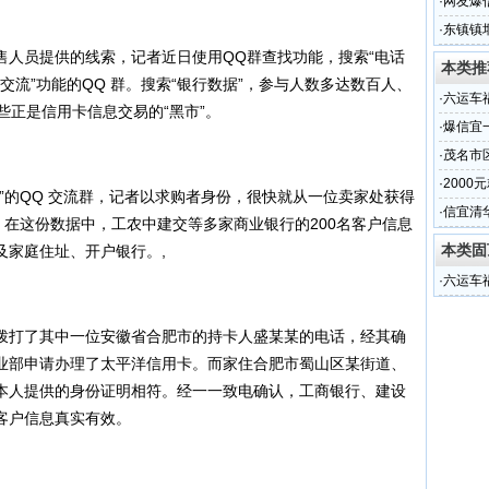
·
网友爆
行为
·
东镇镇
员提供的线索，记者近日使用QQ群查找功能，搜索“电话
居民生
本类推
据交流”功能的QQ 群。搜索“银行数据”，参与人数多达数百人、
·
六运车
些正是信用卡信息交易的“黑市”。
·
爆信宜
·
茂名市
·
2000
的QQ 交流群，记者以求购者身份，很快就从一位卖家处获得
量被泄
·
信宜清
。在这份数据中，工农中建交等多家商业银行的200名客户信息
本类固
及家庭住址、开户银行。,
·
六运车
打了其中一位安徽省合肥市的持卡人盛某某的电话，经其确
业部申请办理了太平洋信用卡。而家住合肥市蜀山区某街道、
本人提供的身份证明相符。经一一致电确认，工商银行、建设
客户信息真实有效。