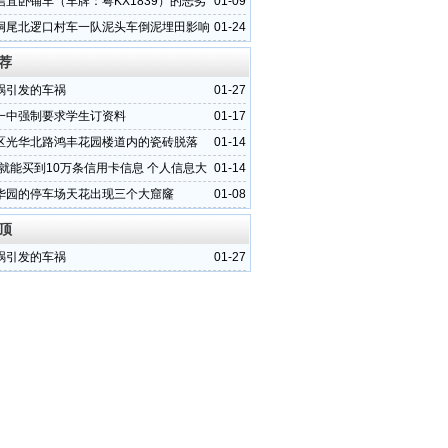
信宜卧铺车（车牌：粤KX1839）的恶劣
01-09
垌尾北逻口村车一队泥头车倒泥埋田影响
01-24
活
荐
祸引发的车祸
01-27
一中强制要求学生订资料
01-17
区光华北路鸿丰花园楼道内的瓷砖脱落
01-14
元就能买到10万条信用卡信息 个人信息大
01-14
华园的停车场天花出现三个大窟窿
01-08
顶
祸引发的车祸
01-27