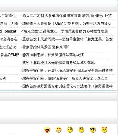
头厂家直供
·
源头工厂定制 人参健脾保健增重胶囊 增强消化吸收 外贸
出口优选
制造商，无添
·
纯植物 + 人参牡蛎！OEM 定制片剂，为男性活力与肾动
力保驾护航
 & Tongkat
·
“烛光义教”走进黑龙江，学而思素养助力乡村教育发展
研讨交流会在
·
重磅首发丨天后同款——塑妍萃童颜针「超龙医美」首发
胶原抗
上市！
黑龙江超龙
·
雪乡原始林风景区 邀你来“嗨”
交流
饮品OEM贴
·
@高血脂患者，长效降脂疗法落地龙江
·
签约！北后楼社区光彩健康服务驿站成功落地
·
绍兴平安产险：开展职场消防安全演练及安全隐患排查整
治工作
活动
·
绍兴平安产险：做好“五带头”，负责人讲安全，查安全
·
国内首部越野滑雪专项训练理论与方法著作《越野滑雪科
学化训练理论与方法》面世