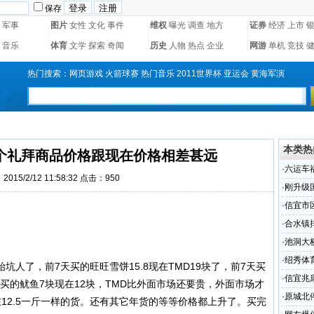
保存
军事
图片
女性
文化
事件
维权
曝光
调查
地方
证券
经济
上市
音乐
体育
文学
探索
奇闻
历史
人物
热点
企业
网游
单机
竞技
热门搜索：
网页游戏
火箭球赛
热门音乐
2011世界杯
亚运会
黄海军演
本类热
个礼拜商品价格跟现在价格相差甚远
·
六运车
015/2/12 11:58:32 点击：
950
·
刚升级
部对此
·
信宜市
志指引
·
合水镇
·
池洞大
·
绍秀体
坑人了，前7天买的旺旺雪饼15.8现在TMD19块了，前7天买
·
信宜兆
7天买的鱿鱼7块现在12块，TMD比外面市场还要贵，外面市场才
差甚远
·
原城北
在12.5一斤一样的货。还有其它年货的等等价格都上升了。买完