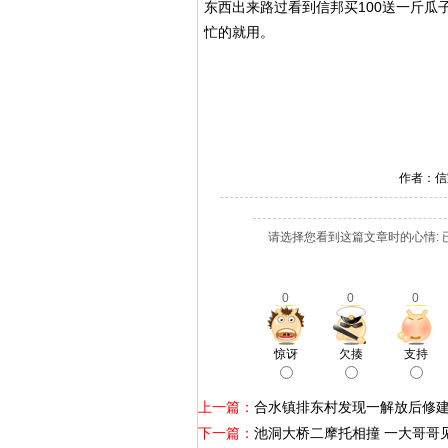
东西出来路过看到信邦买100送一斤
忙的就用。
作者：信
请选择您看到这篇文章时的心情: 
0
0
0
惊讶
欠揍
支持
上一篇：
合水镇排东村发现一解放后修
下一篇：
池洞大桥二摩托相撞 一大哥哥