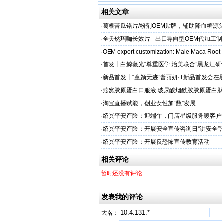
相关文章
·
葛根苦瓜铬片/粉剂OEM贴牌，辅助降血糖源
·
全天然玛咖长效片 - 出口导向型OEM代加工
加剂
·
OEM export customization: Male Maca Root
·
首发丨白鲸薇光“尊重医学 治美联合”黑龙江
超龙医美成功举办！胶原领域创新突破，引领
·
新品首发丨“童颜无迹”普丽妍·T新品首发会在
成功举办 李远宏教授受邀参会并进行相关学术
·
燕窝胶原蛋白口服液 玻尿酸烟酰胺胶原蛋白肽
牌
·
淘宝直播赋能，创业女性加“数”发展
·
绍兴平安产险：迎端午，门店星级服务暖客户
·
绍兴平安产险：开展安全宣传咨询日“讲安全”
·
绍兴平安产险：开展反恐怖宣传教育活动
相关评论
暂时还没有评论
发表我的评论
大名：