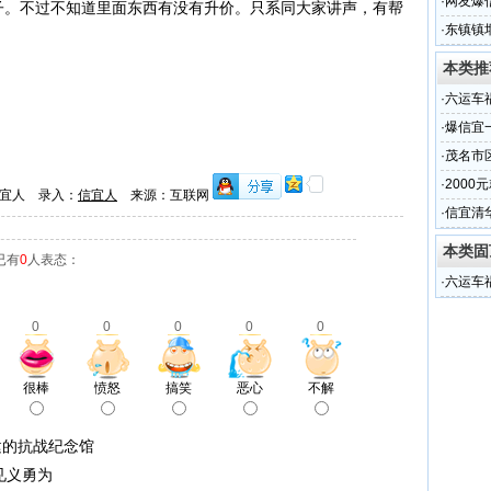
·
网友爆
瓜子。不过不知道里面东西有没有升价。只系同大家讲声，有帮
行为
·
东镇镇
居民生
本类推
·
六运车
·
爆信宜
·
茂名市
·
2000
宜人 录入：
信宜人
来源：互联网
量被泄
·
信宜清
本类固
已有
0
人表态：
·
六运车
0
0
0
0
0
很棒
愤怒
搞笑
恶心
不解
建的抗战纪念馆
见义勇为