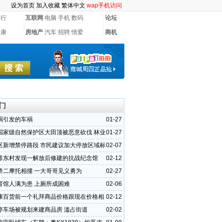
设为首页
加入收藏
繁体中文
wap手机访问
银行
互联网
电脑
手机
数码
论坛
健康
房地产
汽车
招聘
情爱
商机
门
祸引发的车祸
01-27
国家级自然保护区大田顶被恶意砍伐 林业
01-27
不重视
区新增禁停路段 市民建议加大停放区域标
02-07
排东村发现一解放后修建的抗战纪念馆
02-12
桥二摩托相撞 一大哥哥见义勇为
02-27
育馆人满为患 上厕所成困难
02-06
康百货前一个礼拜商品价格跟现在价格相
02-12
停车场被规划来建商品房 滥占街道
02-02