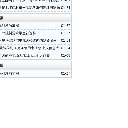
信宜卧铺车（车牌：粤KX1839）的恶劣
01-09
垌尾北逻口村车一队泥头车倒泥埋田影响
01-24
活
荐
祸引发的车祸
01-27
一中强制要求学生订资料
01-17
区光华北路鸿丰花园楼道内的瓷砖脱落
01-14
元就能买到10万条信用卡信息 个人信息大
01-14
华园的停车场天花出现三个大窟窿
01-08
顶
祸引发的车祸
01-27