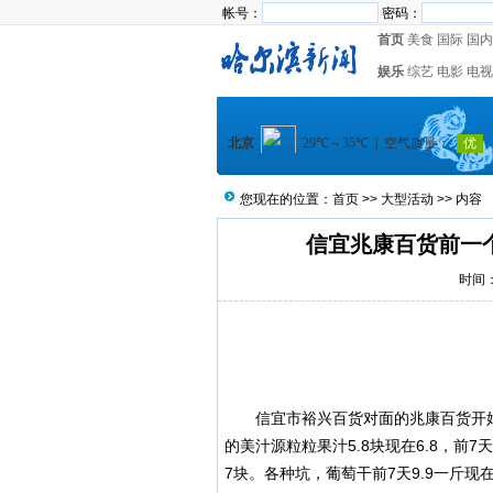
帐号：
密码：
首页
美食
国际
国内
娱乐
综艺
电影
电视
您现在的位置：
首页
>>
大型活动
>> 内容
信宜兆康百货前一
时间：2
信宜市
裕兴百货对面的兆康百货开始
的美汁源粒粒果汁5.8块现在6.8，前
7块。各种坑，葡萄干前7天9.9一斤现