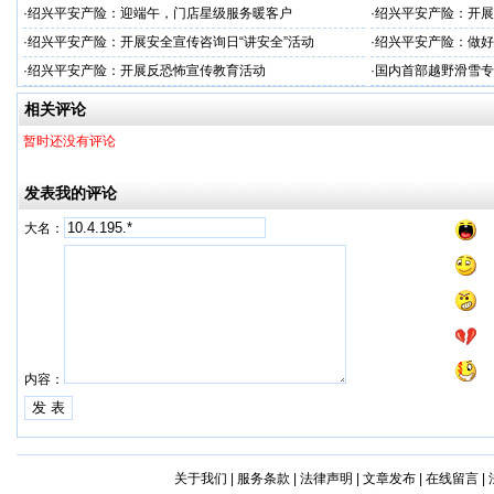
·
绍兴平安产险：迎端午，门店星级服务暖客户
·
绍兴平安产险：开展
治工作
·
绍兴平安产险：开展安全宣传咨询日“讲安全”活动
·
绍兴平安产险：做好
·
绍兴平安产险：开展反恐怖宣传教育活动
·
国内首部越野滑雪专
学化训练理论与方法
相关评论
暂时还没有评论
发表我的评论
大名：
内容：
关于我们
|
服务条款
|
法律声明
|
文章发布
|
在线留言
|