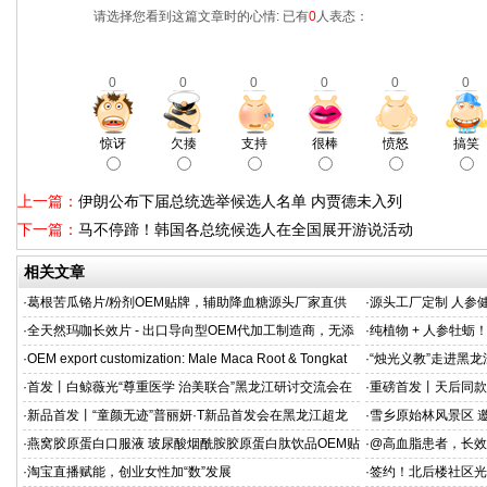
请选择您看到这篇文章时的心情: 已有
0
人表态：
0
0
0
0
0
0
惊讶
欠揍
支持
很棒
愤怒
搞笑
上一篇：
伊朗公布下届总统选举候选人名单 内贾德未入列
下一篇：
马不停蹄！韩国各总统候选人在全国展开游说活动
相关文章
·
葛根苦瓜铬片/粉剂OEM贴牌，辅助降血糖源头厂家直供
·
源头工厂定制 人参
出口优选
·
全天然玛咖长效片 - 出口导向型OEM代加工制造商，无添
·
纯植物 + 人参牡蛎
加剂
力保驾护航
·
OEM export customization: Male Maca Root & Tongkat
·
“烛光义教”走进黑
·
首发丨白鲸薇光“尊重医学 治美联合”黑龙江研讨交流会在
·
重磅首发丨天后同款
超龙医美成功举办！胶原领域创新突破，引领胶原抗
上市！
·
新品首发丨“童颜无迹”普丽妍·T新品首发会在黑龙江超龙
·
雪乡原始林风景区 邀
成功举办 李远宏教授受邀参会并进行相关学术交流
·
燕窝胶原蛋白口服液 玻尿酸烟酰胺胶原蛋白肽饮品OEM贴
·
@高血脂患者，长效
牌
·
淘宝直播赋能，创业女性加“数”发展
·
签约！北后楼社区光