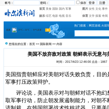
帐号：
密码：
保存
首页
美食
国际
国内
军事
图片
女性
文化
事件
娱乐
综艺
电影
电视
音乐
体育
文学
探索
奇闻
热门搜索：
网页游戏
火箭
您现在的位置：
首页
>>
国际新闻
>> 内容
美国不放弃敌对政策 朝鲜表示无意与
时间：2017/4/23 12:46:00 点击：
1867
美国指责朝鲜应对美朝对话失败负责，目的
军事打压政策辩护。
评论说，美国表示对与朝鲜对话不抱幻
取军事行动，防止朝发展遏制能力，对朝不
济制裁，在韩国部署战术性核武器。只要美