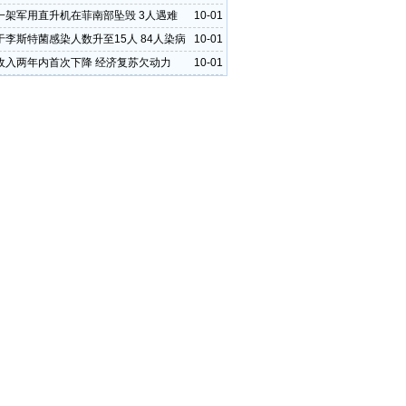
一架军用直升机在菲南部坠毁 3人遇难
10-01
于李斯特菌感染人数升至15人 84人染病
10-01
收入两年内首次下降 经济复苏欠动力
10-01