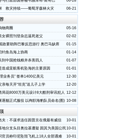
务与行政部国务秘书雅库布·斯奇巴
06-28
解 救灾持续——葡萄牙森林火灾
06-21
荐
购物商圈
05-16
美女裸照刊登杂志逼死老父
02-02
各国政要助阵巴黎反恐游行 奥巴马缺席
01-15
启钓鱼岛海上协商
01-14
兵到中国抢钱粮并杀害四人
01-07
是造成亚航客机坠海的主要原因
01-01
理业务员” 签单1400亿美元
12-30
父亲每天开“坦克”送儿子上学
12-20
情局花8000万美元设计8大酷刑审讯犯人
12-12
驱逐舰正式服役 以殉职海豹队员命名(图)
10-08
顶
杰夫：不谋求连任因普京在俄最有威信
10-01
基地分支头目奥拉基遭疑 因其为美国公民
10-01
织官员称印尼坠毁飞机上18人全部遇难
10-01