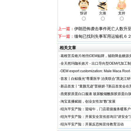
惊讶
欠揍
支持
上一篇：
伊朗恐怖袭击事件死亡人数升至
下一篇：
缅甸已找到失事军用运输机６
相关文章
·
葛根苦瓜铬片/粉剂OEM贴牌，辅助降血糖源
·
全天然玛咖长效片 - 出口导向型OEM代加工
加剂
·
OEM export customization: Male Maca Root
·
首发丨白鲸薇光“尊重医学 治美联合”黑龙江
超龙医美成功举办！胶原领域创新突破，引领
·
新品首发丨“童颜无迹”普丽妍·T新品首发会在
成功举办 李远宏教授受邀参会并进行相关学术
·
燕窝胶原蛋白口服液 玻尿酸烟酰胺胶原蛋白肽
牌
·
淘宝直播赋能，创业女性加“数”发展
·
绍兴平安产险：迎端午，门店星级服务暖客户
·
绍兴平安产险：开展安全宣传咨询日“讲安全”
·
绍兴平安产险：开展反恐怖宣传教育活动