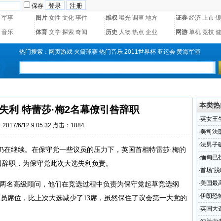
保存
军事
图片
女性
文化
事件
维权
曝光
调查
地方
证券
经济
上市
音乐
体育
文学
探索
奇闻
历史
人物
热点
企业
网游
单机
竞技
热门搜索：
网页游戏
火箭球赛
热门音乐
2011世界杯
亚运会
黄海军演
本类热
失利 特蕾莎·梅2名幕僚引咎辞职
·
英女王
017/6/12 9:05:32 点击：
1884
·
美司法
·
法男子
仍在继续。在保守党一些议员的压力下，英国首相特雷莎·梅的
·
缅甸已
0日辞职，为保守党此次大选失利负责。
·
首场“脱
·
美国最
两名高级顾问，他们在竞选过程中负责为保守党起草竞选纲
令
·
伊朗恐
议员席位，比上次大选减少了13席，虽然保住了议会第一大党的
·
英国大