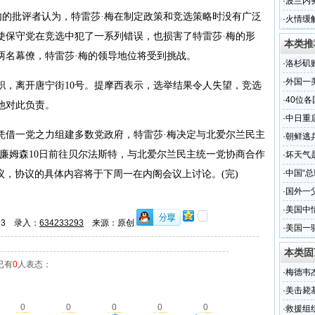
·
波兰内
内的批评者认为，特雷莎·梅在制定政策和竞选策略时没有广泛
·
火情缓
使保守党在竞选中犯了一系列错误，也损害了特雷莎·梅的形
本类推
两名幕僚，特雷莎·梅的领导地位将受到挑战。
·
洛杉矶
·
外国一
，离开唐宁街10号。提摩西表示，选举结果令人失望，竞选
·
40位
他对此负责。
·
中日重
借一党之力组建多数党政府，特雷莎·梅决定与北爱尔兰民主
·
朝鲜逃
廉姆森10日前往贝尔法斯特，与北爱尔兰民主统一党协商合作
·
坏天气
·
中国“总
议，协议的具体内容将于下周一在内阁会议上讨论。(完)
·
国外一
·
美国中
293 录入：
634233293
来源：原创
·
美国一
本类固
已有
0
人表态：
·
梅德韦
·
美击毙
0
0
0
0
0
·
救援组