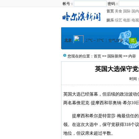
帐号：
密码：
首页
美食
国际
国内
娱乐
综艺
电影
电视
您现在的位置：
首页
>>
国际新闻
>> 内容
英国大选保守党
时间：2
英国大选已经落幕，但后续的政治波动
两名幕僚尼克·提摩西和菲奥纳·希尔1
提摩西和希尔是特雷莎·梅最信任的
领。在这次大选中，保守党获得318个
地位，但议席未超过半数。