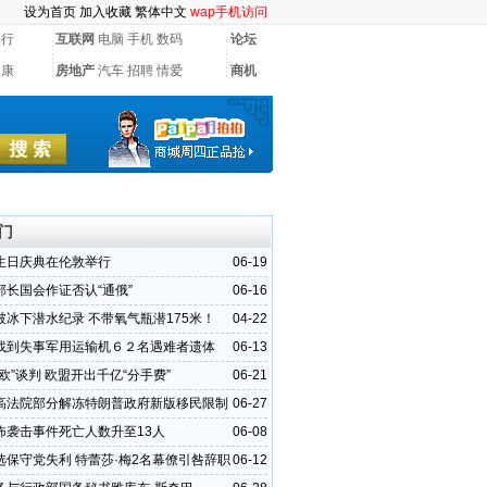
设为首页
加入收藏
繁体中文
wap手机访问
银行
互联网
电脑
手机
数码
论坛
健康
房地产
汽车
招聘
情爱
商机
门
生日庆典在伦敦举行
06-19
部长国会作证否认“通俄”
06-16
破冰下潜水纪录 不带氧气瓶潜175米！
04-22
找到失事军用运输机６２名遇难者遗体
06-13
欧”谈判 欧盟开出千亿“分手费”
06-21
高法院部分解冻特朗普政府新版移民限制
06-27
怖袭击事件死亡人数升至13人
06-08
选保守党失利 特蕾莎·梅2名幕僚引咎辞职
06-12