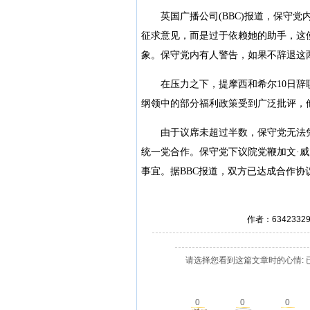
英国广播公司(BBC)报道，保守党
征求意见，而是过于依赖她的助手，这
象。保守党内有人警告，如果不辞退这
在压力之下，提摩西和希尔10日辞职
纲领中的部分福利政策受到广泛批评，
由于议席未超过半数，保守党无法凭
统一党合作。保守党下议院党鞭加文·威
事宜。据BBC报道，双方已达成合作协
作者：634233
请选择您看到这篇文章时的心情: 
0
0
0