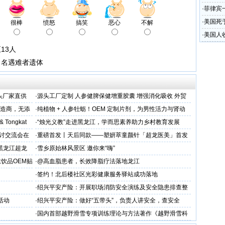
·
菲律宾
·
美国死
很棒
愤怒
搞笑
恶心
不解
·
美国人
13人
２名遇难者遗体
头厂家直供
·
源头工厂定制 人参健脾保健增重胶囊 增强消化吸收 外贸
出口优选
制造商，无添
·
纯植物 + 人参牡蛎！OEM 定制片剂，为男性活力与肾动
力保驾护航
 & Tongkat
·
“烛光义教”走进黑龙江，学而思素养助力乡村教育发展
研讨交流会在
·
重磅首发丨天后同款——塑妍萃童颜针「超龙医美」首发
胶原抗
上市！
黑龙江超龙
·
雪乡原始林风景区 邀你来“嗨”
交流
饮品OEM贴
·
@高血脂患者，长效降脂疗法落地龙江
·
签约！北后楼社区光彩健康服务驿站成功落地
·
绍兴平安产险：开展职场消防安全演练及安全隐患排查整
治工作
活动
·
绍兴平安产险：做好“五带头”，负责人讲安全，查安全
·
国内首部越野滑雪专项训练理论与方法著作《越野滑雪科