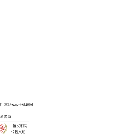
有
|
本站wap手机访问
江通管局