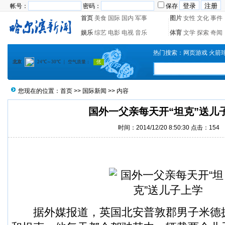
帐号：
密码：
保存
首页
美食
国际
国内
军事
图片
女性
文化
事件
娱乐
综艺
电影
电视
音乐
体育
文学
探索
奇闻
热门搜索：
网页游戏
火箭
您现在的位置：
首页
>>
国际新闻
>> 内容
国外一父亲每天开“坦克”送儿
时间：2014/12/20 8:50:30 点击：
154
据外媒报道，英国北安普敦郡男子米德拥