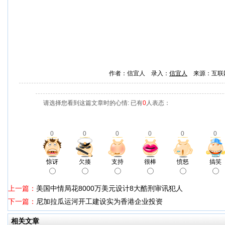
作者：信宜人 录入：
信宜人
来源：互联
请选择您看到这篇文章时的心情: 已有
0
人表态：
0
0
0
0
0
0
惊讶
欠揍
支持
很棒
愤怒
搞笑
上一篇：
美国中情局花8000万美元设计8大酷刑审讯犯人
下一篇：
尼加拉瓜运河开工建设实为香港企业投资
相关文章