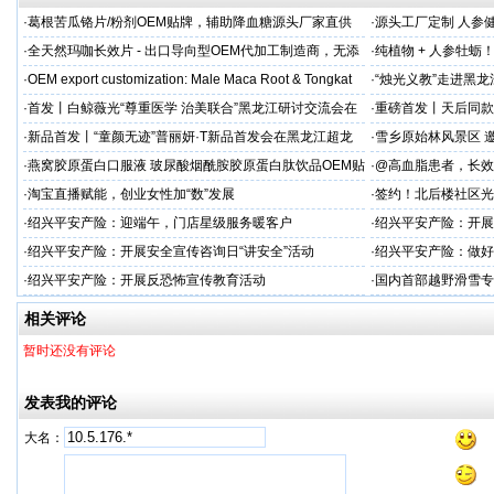
·
葛根苦瓜铬片/粉剂OEM贴牌，辅助降血糖源头厂家直供
·
源头工厂定制 人参
出口优选
·
全天然玛咖长效片 - 出口导向型OEM代加工制造商，无添
·
纯植物 + 人参牡蛎
加剂
力保驾护航
·
OEM export customization: Male Maca Root & Tongkat
·
“烛光义教”走进黑
·
首发丨白鲸薇光“尊重医学 治美联合”黑龙江研讨交流会在
·
重磅首发丨天后同款
超龙医美成功举办！胶原领域创新突破，引领胶原抗
上市！
·
新品首发丨“童颜无迹”普丽妍·T新品首发会在黑龙江超龙
·
雪乡原始林风景区 邀
成功举办 李远宏教授受邀参会并进行相关学术交流
·
燕窝胶原蛋白口服液 玻尿酸烟酰胺胶原蛋白肽饮品OEM贴
·
@高血脂患者，长效
牌
·
淘宝直播赋能，创业女性加“数”发展
·
签约！北后楼社区光
·
绍兴平安产险：迎端午，门店星级服务暖客户
·
绍兴平安产险：开展
治工作
·
绍兴平安产险：开展安全宣传咨询日“讲安全”活动
·
绍兴平安产险：做好
·
绍兴平安产险：开展反恐怖宣传教育活动
·
国内首部越野滑雪专
学化训练理论与方法
相关评论
暂时还没有评论
发表我的评论
大名：