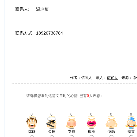
联系人:
温老板
联系方式:
18926738784
作者：信宜人 录入：
信宜人
来源：原
请选择您看到这篇文章时的心情: 已有
0
人表态：
0
0
0
0
0
0
惊讶
欠揍
支持
很棒
愤怒
搞笑