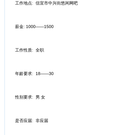
工作地点:
信宜市中兴街
悠闲网吧
薪金:
1000——1500
工作性质:
全职
年龄要求:
18——30
性别要求:
男 女
是否应届:
非应届