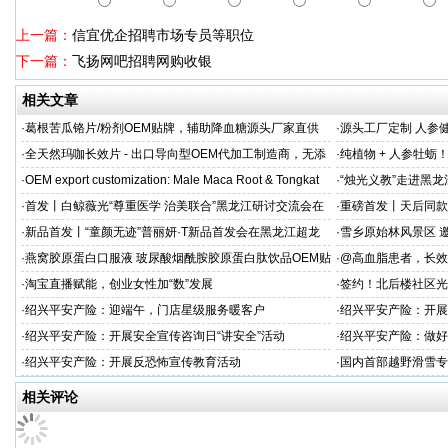
上一篇：
信宜优企招聘市场专员等职位
下一篇：
飞扬网吧招聘网购收银
相关文章
·
葛根苦瓜铬片/粉剂OEM贴牌，辅助降血糖源头厂家直供
·
源头工厂定制 人参
出口优选
·
全天然玛咖长效片 - 出口导向型OEM代加工制造商，无添
·
纯植物 + 人参牡蛎
加剂
力保驾护航
·
OEM export customization: Male Maca Root & Tongkat
·
“烛光义教”走进黑
·
首发丨白鲸薇光“尊重医学 治美联合”黑龙江研讨交流会在
·
重磅首发丨天后同款
超龙医美成功举办！胶原领域创新突破，引领胶原抗
上市！
·
新品首发丨“童颜无迹”普丽妍·T新品首发会在黑龙江超龙
·
雪乡原始林风景区 邀
成功举办 李远宏教授受邀参会并进行相关学术交流
·
燕窝胶原蛋白口服液 玻尿酸烟酰胺胶原蛋白肽饮品OEM贴
·
@高血脂患者，长效
牌
·
淘宝直播赋能，创业女性加“数”发展
·
签约！北后楼社区光
·
绍兴平安产险：迎端午，门店星级服务暖客户
·
绍兴平安产险：开展
治工作
·
绍兴平安产险：开展安全宣传咨询日“讲安全”活动
·
绍兴平安产险：做好
·
绍兴平安产险：开展反恐怖宣传教育活动
·
国内首部越野滑雪专
学化训练理论与方法
相关评论