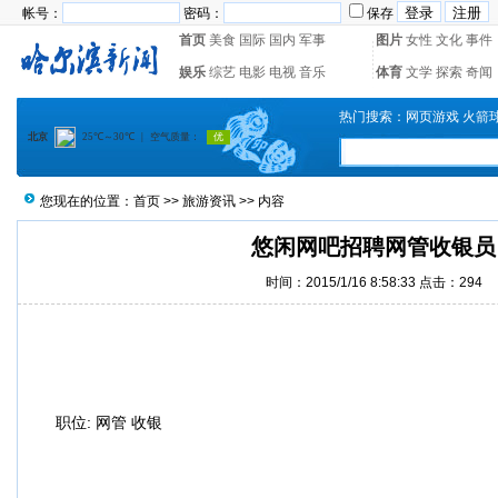
帐号：
密码：
保存
首页
美食
国际
国内
军事
图片
女性
文化
事件
娱乐
综艺
电影
电视
音乐
体育
文学
探索
奇闻
热门搜索：
网页游戏
火箭
您现在的位置：
首页
>>
旅游资讯
>> 内容
悠闲网吧招聘网管收银员
时间：2015/1/16 8:58:33 点击：
294
职位
:
网管 收银