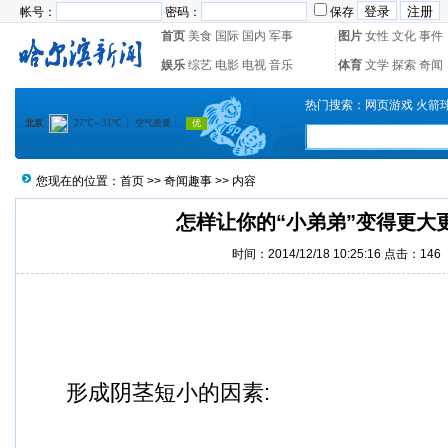
帐号：
密码：
保存
首页
美食
国际
国内
军事
图片
女性
文化
事件
娱乐
综艺
电影
电视
音乐
体育
文学
探索
奇闻
热门搜索：
网页游戏
火箭
您现在的位置：
首页
>>
奇闻趣事
>> 内容
怎样让你的“小弟弟”变得更大
时间：2014/12/18 10:25:16 点击：
146
形成阴茎短小的因素: