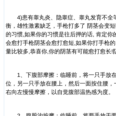
4)患有睾丸炎、隐睾症、睾丸发育不全
衡，雄性激素缺乏，
手枪打多了 阴茎会变短
的习惯,如果你的习惯是往后押的话, 肯定你
会愈打手枪阴茎会愈打愈短,如果你打手枪的
量比较多,恭喜你,你的阴茎有可能愈打愈长!
1、
下腹部摩擦：临睡前，将一只手放
位，另一只手放在腰上，然后一面按住腰，
右向左慢慢摩擦，以自觉腹部温热感为度。
2、
腹股沟按摩：临睡前，将两手放于两