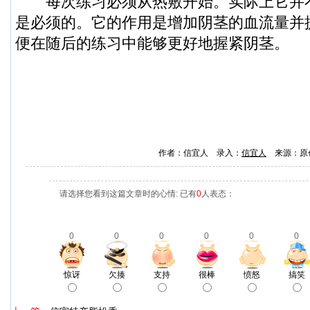
每次练习必须从热敷开始。实际上它并
是必须的。它的作用是增加阴茎的血流量并
便在随后的练习中能够更好地握紧阴茎。
作者：信宜人 录入：
信宜人
来源：原
请选择您看到这篇文章时的心情: 已有
0
人表态：
0
0
0
0
0
0
惊讶
欠揍
支持
很棒
愤怒
搞笑