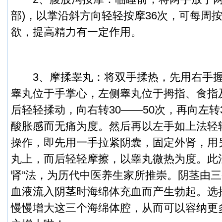
部)，以掌沿斜方向轻轻按摩36次，可每周按
欲，提高精力有一定作用。
3、
摩揉睾丸：将双手揉热，先用右手
睾丸位于手掌心，左侧睾丸位于拇指、食指
后轻轻揉动，向右转30——50次，再向左转
酸胀感而无痛为度。然后再以左手如上法轻
操作，即先用一手拉紧阴囊，固定外肾，用
丸上，而后轻轻摩擦，以睾丸微热为度。此
肾”法，为历代中医养生家所推崇。
阴茎由三
血液流入阴茎时海绵体充血而产生勃起。选
慢慢增大这三个海绵体腔，从而可以容纳更