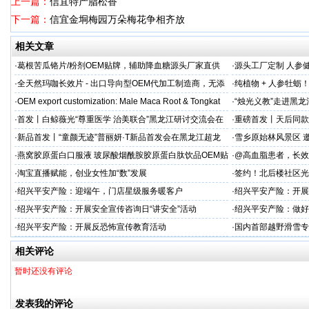
上一篇：
信宜特产脂松香
下一篇：
信宜金垌梅园万朵梅花争相齐放
相关文章
·
葛根苦瓜铬片/粉剂OEM贴牌，辅助降血糖源头厂家直供
·
源头工厂定制 人参
出口优选
·
全天然玛咖长效片 - 出口导向型OEM代加工制造商，无添
·
纯植物 + 人参牡蛎
加剂
力保驾护航
·
OEM export customization: Male Maca Root & Tongkat
·
“烛光义教”走进黑
·
首发丨白鲸薇光“尊重医学 治美联合”黑龙江研讨交流会在
·
重磅首发丨天后同款
超龙医美成功举办！胶原领域创新突破，引领胶原抗
上市！
·
新品首发丨“童颜无迹”普丽妍·T新品首发会在黑龙江超龙
·
雪乡原始林风景区 邀
成功举办 李远宏教授受邀参会并进行相关学术交流
·
燕窝胶原蛋白口服液 玻尿酸烟酰胺胶原蛋白肽饮品OEM贴
·
@高血脂患者，长效
牌
·
淘宝直播赋能，创业女性加“数”发展
·
签约！北后楼社区光
·
绍兴平安产险：迎端午，门店星级服务暖客户
·
绍兴平安产险：开展
治工作
·
绍兴平安产险：开展安全宣传咨询日“讲安全”活动
·
绍兴平安产险：做好
·
绍兴平安产险：开展反恐怖宣传教育活动
·
国内首部越野滑雪专
学化训练理论与方法
相关评论
暂时还没有评论
发表我的评论