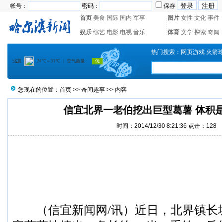
帐号：
密码：
保存
首页
美食
国际
国内
军事
图片
女性
文化
事件
娱乐
综艺
电影
电视
音乐
体育
文学
探索
奇闻
热门搜索：
网页游戏
火箭
您现在的位置：
首页
>>
奇闻趣事
>> 内容
信宜北界一老伯挖出巨型葛薯 体积
时间：2014/12/30 8:21:36 点击：
128
（
信宜新闻
网/讯）近日，北界镇长