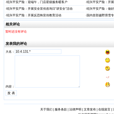
·
绍兴平安产险：迎端午，门店星级服务暖客户
·
绍兴平安产险：开展
治工作
·
绍兴平安产险：开展安全宣传咨询日“讲安全”活动
·
绍兴平安产险：做好
·
绍兴平安产险：开展反恐怖宣传教育活动
·
国内首部越野滑雪专
学化训练理论与方法
相关评论
暂时还没有评论
发表我的评论
大名：
内容：
关于我们
|
服务条款
|
法律声明
|
文章发布
|
在线留言
|