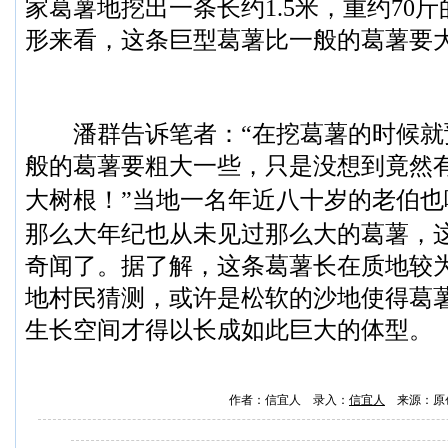
家
葛薯
地挖出一条长约1.5米，重约70
形来看，这条巨型葛薯比一般的葛薯要
潘群告诉笔者：“在挖葛薯的时候就
般的葛薯要粗大一些，只是没想到竟然
当地一名年近八十岁的老伯也
大树根！”
那么大年纪也从未见过那么大的葛薯，
奇闻了。
据了解，这条葛薯长在质地较
地村民猜测，或许是松软的沙地使得葛
生长空间才得以长成如此巨大的体型。
作者：信宜人 录入：
信宜人
来源：原