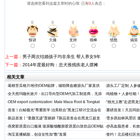
请选择您看到这篇文章时的心情: 已有
0
人表态：
0
0
0
0
0
0
惊讶
欠揍
支持
很棒
愤怒
搞笑
上一篇：
男子两次结婚孩子均非亲生 帮人养女9年
下一篇：
2014年度最好狗：忠犬推残疾老人摆摊
相关文章
·
葛根苦瓜铬片/粉剂OEM贴牌，辅助降血糖源头厂家直供
·
源头工厂定制 人参
出口优选
·
全天然玛咖长效片 - 出口导向型OEM代加工制造商，无添
·
纯植物 + 人参牡蛎
加剂
力保驾护航
·
OEM export customization: Male Maca Root & Tongkat
·
“烛光义教”走进黑
·
首发丨白鲸薇光“尊重医学 治美联合”黑龙江研讨交流会在
·
重磅首发丨天后同款
超龙医美成功举办！胶原领域创新突破，引领胶原抗
上市！
·
新品首发丨“童颜无迹”普丽妍·T新品首发会在黑龙江超龙
·
雪乡原始林风景区 邀
成功举办 李远宏教授受邀参会并进行相关学术交流
·
燕窝胶原蛋白口服液 玻尿酸烟酰胺胶原蛋白肽饮品OEM贴
·
@高血脂患者，长效
牌
·
淘宝直播赋能，创业女性加“数”发展
·
签约！北后楼社区光