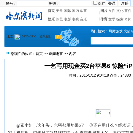
帐号：
密码：
保存
首页
美食
国际
国内
军事
图片
女性
文化
事件
娱乐
综艺
电影
电视
音乐
体育
文学
探索
奇闻
热门搜索：
网页游戏
火箭
您现在的位置：
首页
>>
奇闻趣事
>> 内容
一乞丐用现金买2台苹果6 惊险“iPh
时间：2015/1/12 9:04:18 点击：
24383
@素小姐_ :这年头，乞丐都用苹果6了，你还在用什么？经求证，
家手机店里。销售员@就是储婷婷 ：他直接要屏幕大的，看中了苹果6p