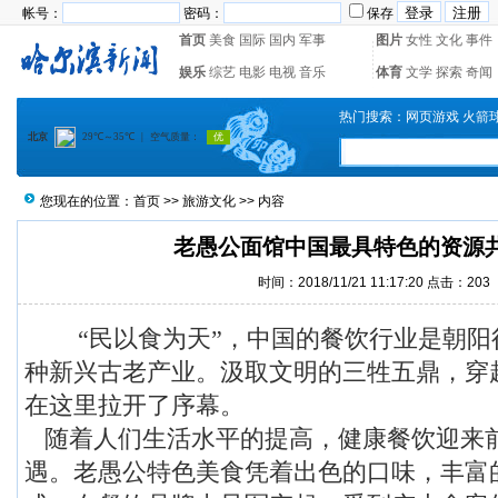
帐号：
密码：
保存
首页
美食
国际
国内
军事
图片
女性
文化
事件
娱乐
综艺
电影
电视
音乐
体育
文学
探索
奇闻
热门搜索：
网页游戏
火箭
您现在的位置：
首页
>>
旅游文化
>> 内容
老愚公面馆中国最具特色的资源
时间：2018/11/21 11:17:20 点击：
203
“民以食为天”，中国的餐饮行业是朝阳
种新兴古老产业。汲取文明的三牲五鼎，穿
在这里拉开了序幕。
随着人们生活水平的提高，健康餐饮迎来
遇。老愚公特色美食凭着出色的口味，丰富