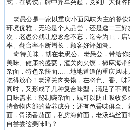
式，在餐饮品牌中异军突起，受到广大食客
老愚公是一家以重庆小面风味为主的餐饮
环境优雅，无论是个人品尝，还是邀二三好
次，老愚公就让您念念不忘，迄今为止，店
率、翻台率不断增长，顾客好评如潮。
奇特美味，就在老愚公。老愚公，带给你
美味、健康的盛宴，潼关肉夹馍，椒麻海带
杂面，特色杂酱面……地地道道的重庆风味
吃得放心！老潼关肉夹馍，在将色、香、味
同时，又形成了几种复合味型，满足了不同
口味需求；秘制豌杂面，既可以防止吸收多
持食物内部的营养成分；还有色香味俱全、
面，骨汤番茄面，私房海鲜面，老汤鸡丝面
自尝尝这美味吗？