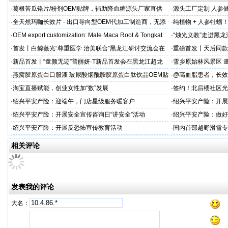
·
葛根苦瓜铬片/粉剂OEM贴牌，辅助降血糖源头厂家直供
·
源头工厂定制 人参
出口优选
·
全天然玛咖长效片 - 出口导向型OEM代加工制造商，无添
·
纯植物 + 人参牡蛎
加剂
力保驾护航
·
OEM export customization: Male Maca Root & Tongkat
·
“烛光义教”走进黑
·
首发丨白鲸薇光“尊重医学 治美联合”黑龙江研讨交流会在
·
重磅首发丨天后同款
超龙医美成功举办！胶原领域创新突破，引领胶原抗
上市！
·
新品首发丨“童颜无迹”普丽妍·T新品首发会在黑龙江超龙
·
雪乡原始林风景区 邀
成功举办 李远宏教授受邀参会并进行相关学术交流
·
燕窝胶原蛋白口服液 玻尿酸烟酰胺胶原蛋白肽饮品OEM贴
·
@高血脂患者，长效
牌
·
淘宝直播赋能，创业女性加“数”发展
·
签约！北后楼社区光
·
绍兴平安产险：迎端午，门店星级服务暖客户
·
绍兴平安产险：开展
治工作
·
绍兴平安产险：开展安全宣传咨询日“讲安全”活动
·
绍兴平安产险：做好
·
绍兴平安产险：开展反恐怖宣传教育活动
·
国内首部越野滑雪专
学化训练理论与方法
相关评论
发表我的评论
大名：