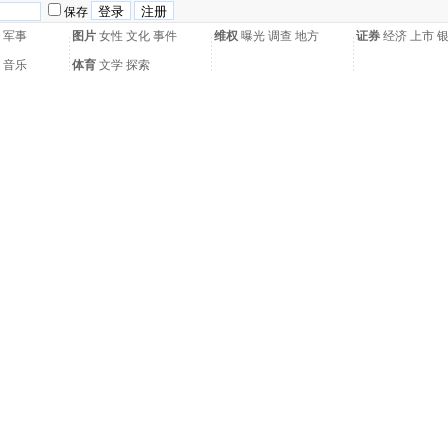
保存
军事
图片
女性
文化
事件
维权
曝光
调查
地方
证券
经济
上市
音乐
体育
文学
探索