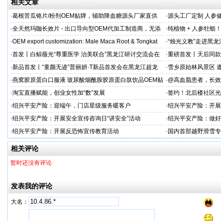
相关文章
·
葛根苦瓜铬片/粉剂OEM贴牌，辅助降血糖源头厂家直供
·
源头工厂定制 人参
出口优选
·
全天然玛咖长效片 - 出口导向型OEM代加工制造商，无添
·
纯植物 + 人参牡蛎
加剂
力保驾护航
·
OEM export customization: Male Maca Root & Tongkat
·
“烛光义教”走进黑
·
首发丨白鲸薇光“尊重医学 治美联合”黑龙江研讨交流会在
·
重磅首发丨天后同款
超龙医美成功举办！胶原领域创新突破，引领胶原抗
上市！
·
新品首发丨“童颜无迹”普丽妍·T新品首发会在黑龙江超龙
·
雪乡原始林风景区 邀
成功举办 李远宏教授受邀参会并进行相关学术交流
·
燕窝胶原蛋白口服液 玻尿酸烟酰胺胶原蛋白肽饮品OEM贴
·
@高血脂患者，长效
牌
·
淘宝直播赋能，创业女性加“数”发展
·
签约！北后楼社区光
·
绍兴平安产险：迎端午，门店星级服务暖客户
·
绍兴平安产险：开展
治工作
·
绍兴平安产险：开展安全宣传咨询日“讲安全”活动
·
绍兴平安产险：做好
·
绍兴平安产险：开展反恐怖宣传教育活动
·
国内首部越野滑雪专
学化训练理论与方法
相关评论
暂时还没有评论
发表我的评论
大名：