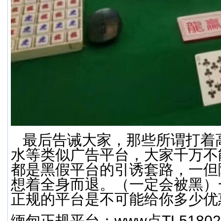
最后告诫大家，那些所谓打着高
水等类似广告平台，大家千万不
都是黑假平台的引诱套路，一但
想着全身而退。（一定会被黑）
正规的平台是不可能给你多少优
缅甸正规平台：www点TL51802