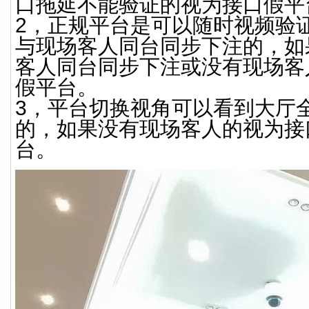
口拖延不能验证的视为接口假平
2，正规平台是可以随时视频验
与现场客人同台同步下注的，如
客人同台同步下注或没有现场客
假平台。
3，平台切换视角可以看到大厅
的，如果没有现场客人的视为接
台。