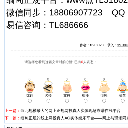
微信同步：18806907723 QQ：
易信咨询：TL686666
作者：tl518023 录入：
tl5180
请选择您看到这篇文章时的心情: 已有
0
人表态：
0
0
0
0
0
0
惊讶
欠揍
支持
很棒
愤怒
搞笑
上一篇：
缅北规模最大的网上正规网投真人实体现场靠谱在线平台
下一篇：
缅甸正规的线上网投真人AG实体娱乐平台——网上与现场同